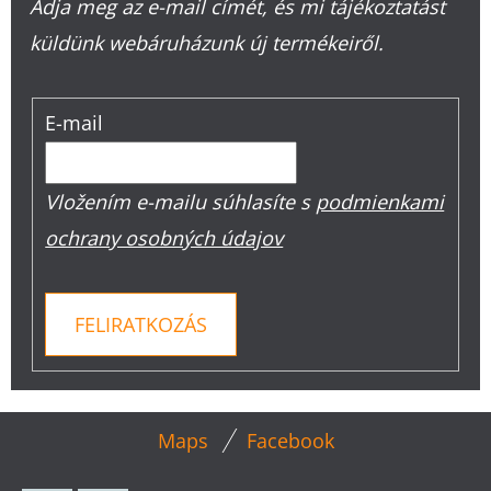
Adja meg az e-mail címét, és mi tájékoztatást
küldünk webáruházunk új termékeiről.
E-mail
Vložením e-mailu súhlasíte s
podmienkami
ochrany osobných údajov
FELIRATKOZÁS
L
Maps
Facebook
Á