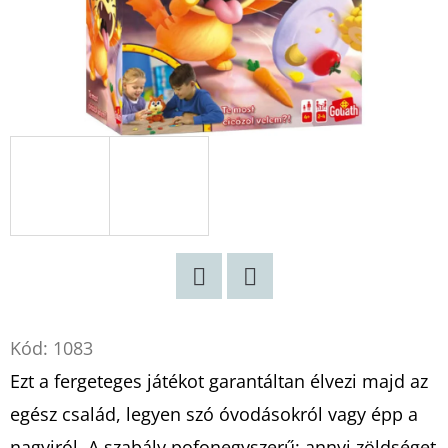
:
BOGYÓ
ÉS
BABÓCA
BÖNGÉSZŐ
€12,50
Twitter
Facebook
Kód:
1083
Ezt a fergeteges játékot garantáltan élvezi majd az
egész család, legyen szó óvodásokról vagy épp a
nagyiról. A szabály pofonegyszerű: annyi zöldséget