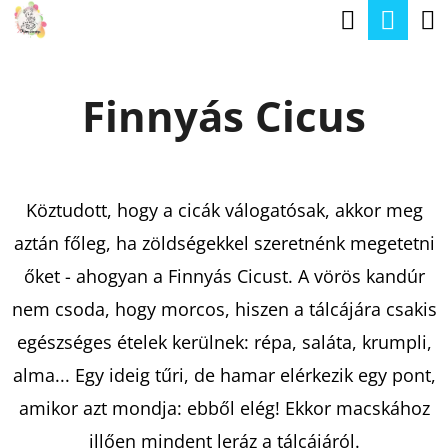
K
Keresé
Kos
Ugrás
O
a
Vissza
Vissza
S
fő
Finnyás Cicus
Á
tartalomhoz
M
R
I
T
Köztudott, hogy a cicák válogatósak, akkor meg
K
aztán főleg, ha zöldségekkel szeretnénk megetetni
E
őket - ahogyan a Finnyás Cicust. A vörös kandúr
R
nem csoda, hogy morcos, hiszen a tálcájára csakis
E
egészséges ételek kerülnek: répa, saláta, krumpli,
S
alma... Egy ideig tűri, de hamar elérkezik egy pont,
?
amikor azt mondja: ebből elég! Ekkor macskához
illően mindent leráz a tálcájáról.