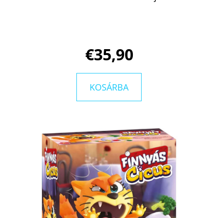
KERESÉS
€35,90
A
KOSÁRBA
J
Á
N
L
J
U
K
BARTOS
ERIKA