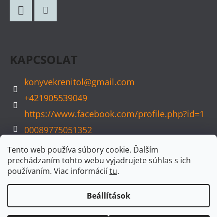
B
L
Facebook
Instagram
É
C
KAPCSOLAT
konyvekrenitol
@
gmail.com
+421905539049
https://www.facebook.com/profile.php?id=1
00089775051352
konyvvarazs
Tento web používa súbory cookie. Ďalším
prechádzaním tohto webu vyjadrujete súhlas s ich
používaním. Viac informácií
tu
.
Beállítások
Shoptet készítette