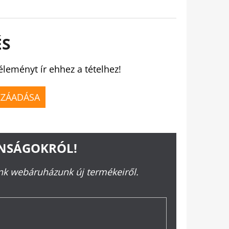
ÉS
éleményt ír ehhez a tételhez!
ZZÁADÁSA
ONSÁGOKRÓL!
ünk webáruházunk új termékeiről.