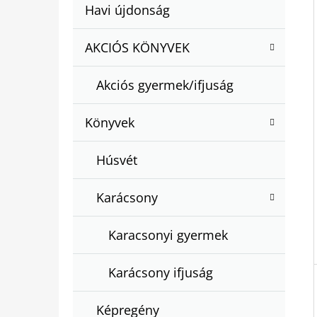
A
Kategóriák
Havi újdonság
A
N
átugrása
T
E
AKCIÓS KÖNYVEK
BARTOS ERIKA : BOGYÓ ÉS BABÓCA
E
BÖNGÉSZŐ
L
G
€12,50
Akciós gyermek/ifjuság
Ó
R
Könyvek
I
Á
Húsvét
K
Karácsony
Karacsonyi gyermek
Karácsony ifjuság
Képregény