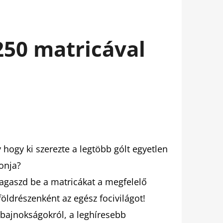
250 matricával
 hogy ki szerezte a legtöbb gólt egyetlen
onja?
Ragaszd be a matricákat a megfelelő
öldrészenként az egész focivilágot!
 bajnokságokról, a leghíresebb