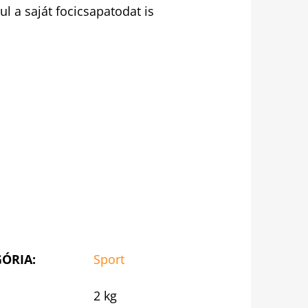
l a saját focicsapatodat is
GÓRIA
:
Sport
2 kg