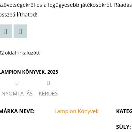
csillag.
szövetségekről és a legügyesebb játékosokról. Ráadásu
összeállíthatod!
Twitter
Facebook
32 oldal･irkafűzött･
LAMPION KÖNYVEK, 2025
NYOMTATÁS
KÉRDÉS
MÁRKA NEVE
:
Lampion Könyvek
KATE
SÚLY
: