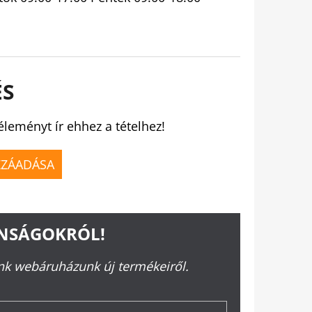
ÉS
éleményt ír ehhez a tételhez!
ZZÁADÁSA
ONSÁGOKRÓL!
ünk webáruházunk új termékeiről.