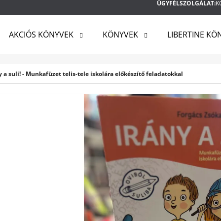
ÜGYFÉLSZOLGÁLAT:
K
AKCIÓS KÖNYVEK
KÖNYVEK
LIBERTINE KÖ
MIT KERES?
 a suli! - Munkafüzet telis-tele iskolára előkészítő feladatokkal
KERESÉS
AJÁNLJUK