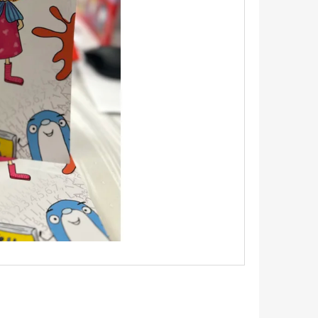
 BUKOTT CSILLAGOK -
ADÁS) IMANI ERRIU