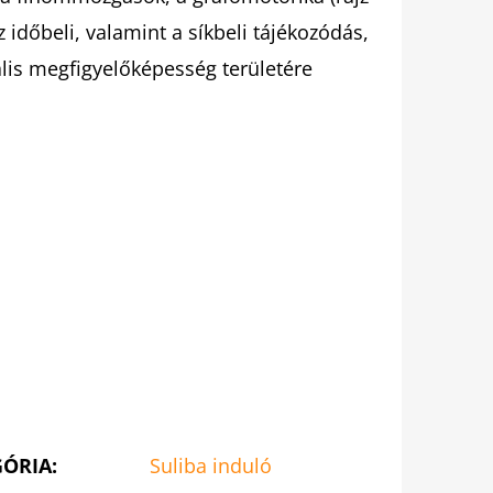
z időbeli, valamint a síkbeli tájékozódás,
ális megfigyelőképesség területére
GÓRIA
:
Suliba induló