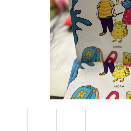
CAUGHT UP - RÁKATTANVA -
FALLEN STARS -
(KÜLÖNLEGES KIADÁS) NAVESSA ALLEN
(KÜLÖNLEGES KI
€18,90
€18,90