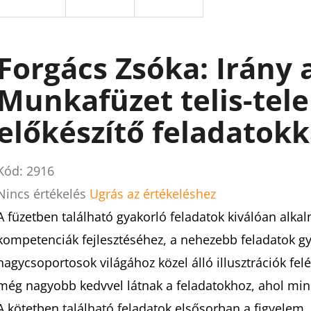
Forgács Zsóka: Irány a 
Munkafüzet telis-tele
előkészítő feladatokk
Kód:
2916
A
Nincs értékelés
Ugrás az értékeléshez
termék
A füzetben található gyakorló feladatok kiválóan alka
átlagos
kompetenciák fejlesztéséhez, a nehezebb feladatok gy
értékelése
nagycsoportosok világához közel álló illusztrációk fel
5-
még nagyobb kedvvel látnak a feladatokhoz, ahol mind
ből
A kötetben található feladatok elsősorban a figyelem,