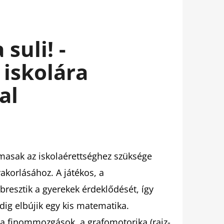
suli! -
 iskolára
al
lmasak az iskolaérettséghez szüksége
akorlásához. A játékos, a
ébresztik a gyerekek érdeklődését, így
ig elbújik egy kis matematika.
 a finommozgások, a grafomotorika (rajz-