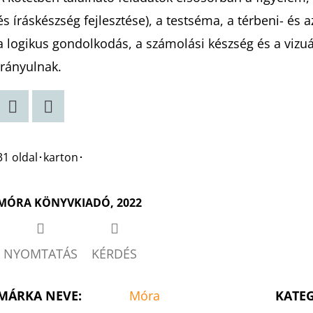
0,0
és íráskészség fejlesztése), a testséma, a térbeni- és a
csillag.
a logikus gondolkodás, a számolási készség és a vizu
irányulnak.
Twitter
Facebook
31 oldal･karton･
MÓRA KÖNYVKIADÓ, 2022
NYOMTATÁS
KÉRDÉS
MÁRKA NEVE
:
Móra
KATE