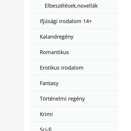
Elbeszélések,novellák
Ifjúsági irodalom 14+
Kalandregény
Romantikus
Erotikus irodalom
Fantasy
Történelmi regény
Krimi
Sci-fi