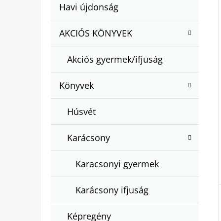
A
Kategóriák
Havi újdonság
A
N
átugrása
T
E
AKCIÓS KÖNYVEK
BARTOS ERIKA : BOGYÓ ÉS BABÓCA
E
BÖNGÉSZŐ
L
G
€12,50
Akciós gyermek/ifjuság
Ó
R
Könyvek
I
Á
Húsvét
K
Karácsony
Karacsonyi gyermek
Karácsony ifjuság
Képregény