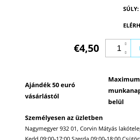
SÚLY
:
ELÉRH
€4,50
Maximum
Ajándék 50 euró
munkana
vásárlástól
belül
Személyesen az üzletben
Nagymegyer 932 01, Corvin Mátyás lakótelep
Kedd 09:00-17:00 Szerda 09:00-18:00 Csütör