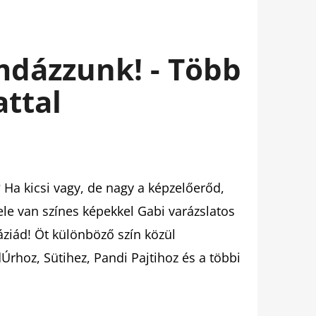
mdázzunk! - Több
attal
 Ha kicsi vagy, de nagy a képzelőerőd,
-tele van színes képekkel Gabi varázslatos
áziád! Öt különböző szín közül
dÚrhoz, Sütihez, Pandi Pajtihoz és a többi