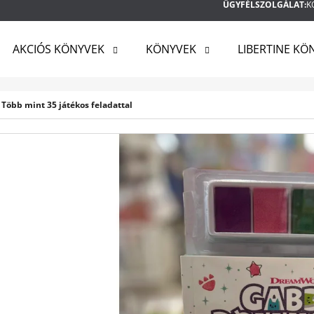
ÜGYFÉLSZOLGÁLAT:
K
AKCIÓS KÖNYVEK
KÖNYVEK
LIBERTINE KÖ
MIT KERES?
Több mint 35 játékos feladattal
KERESÉS
AJÁNLJUK