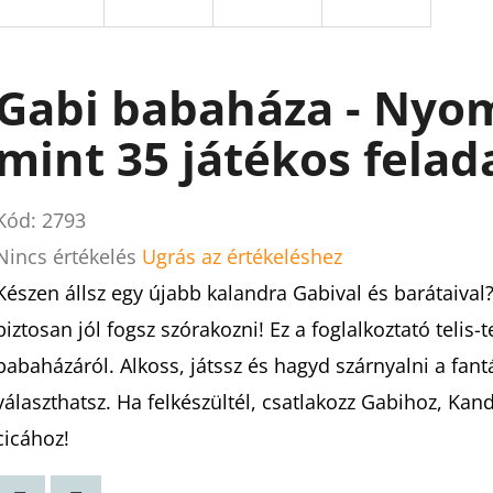
Gabi babaháza - Nyo
mint 35 játékos felad
Kód:
2793
A
Nincs értékelés
Ugrás az értékeléshez
termék
Készen állsz egy újabb kalandra Gabival és barátaival?
átlagos
biztosan jól fogsz szórakozni! Ez a foglalkoztató telis
értékelése
babaházáról. Alkoss, játssz és hagyd szárnyalni a fant
5-
választhatsz. Ha felkészültél, csatlakozz Gabihoz, Kan
ből
cicához!
0,0