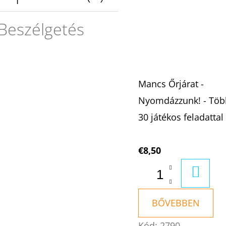
Beszélgetés
Mancs Őrjárat -
Nyomdázzunk! - Töb
30 játékos feladattal
€8,50
KOSÁ
BŐVEBBEN
Kód:
2790