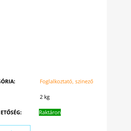
GÓRIA
:
Foglalkoztató, szinező
2 kg
ETŐSÉG:
Raktáron