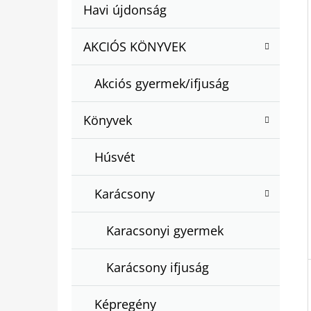
A
Kategóriák
Havi újdonság
A
N
átugrása
T
E
AKCIÓS KÖNYVEK
BARTOS ERIKA : BOGYÓ ÉS BABÓCA
E
BÖNGÉSZŐ
L
G
€12,50
Akciós gyermek/ifjuság
Ó
R
Könyvek
I
Á
Húsvét
K
Karácsony
Karacsonyi gyermek
Karácsony ifjuság
Képregény