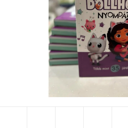
LEJTŐ A TENGER FELÉ
KÖNNYCSEPP A 
BOROS LILLA
€18,90
€13,50
Korábbi:
€17,90