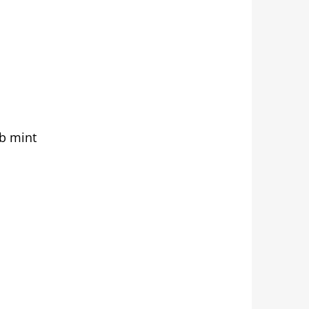
b mint
RBA