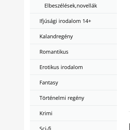
Elbeszélések,novellák
Ifjúsági irodalom 14+
Kalandregény
Romantikus
Erotikus irodalom
Fantasy
Történelmi regény
Krimi
Sci-fi