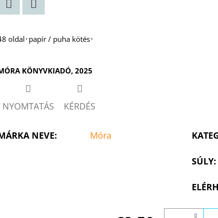
csillag.
Twitter
Facebook
48 oldal･papír / puha kötés･
MÓRA KÖNYVKIADÓ, 2025
NYOMTATÁS
KÉRDÉS
MÁRKA NEVE
:
Móra
KATE
SÚLY
:
ELÉRH