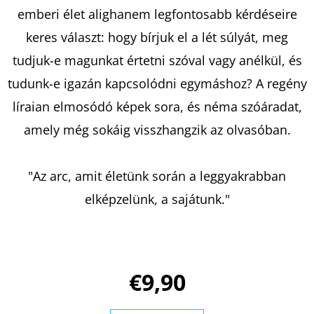
MESÉI
emberi élet alighanem legfontosabb kérdéseire
-
ZÖLD
keres választ: hogy bírjuk el a lét súlyát, meg
CSOPORT
BARTOS
tudjuk-e magunkat értetni szóval vagy anélkül, és
ERIKA
tudunk-e igazán kapcsolódni egymáshoz? A regény
€13,90
líraian elmosódó képek sora, és néma szóáradat,
amely még sokáig visszhangzik az olvasóban.
"Az arc, amit életünk során a leggyakrabban
elképzelünk, a sajátunk."
€9,90