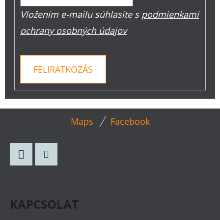
Vložením e-mailu súhlasíte s
podmienkami
ochrany osobných údajov
FELIRATKOZÁS
L
Maps
Facebook
Á
B
L
Facebook
Instagram
É
C
KAPCSOLAT