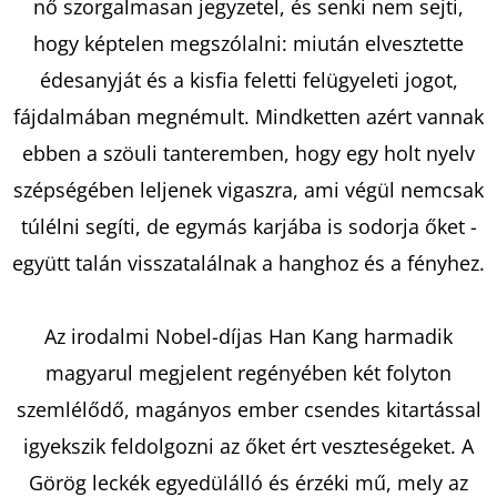
nő szorgalmasan jegyzetel, és senki nem sejti,
hogy képtelen megszólalni: miután elvesztette
KERESÉS
édesanyját és a kisfia feletti felügyeleti jogot,
fájdalmában megnémult. Mindketten azért vannak
ebben a szöuli tanteremben, hogy egy holt nyelv
A
szépségében leljenek vigaszra, ami végül nemcsak
J
túlélni segíti, de egymás karjába is sodorja őket -
Á
együtt talán visszatalálnak a hanghoz és a fényhez.
N
L
J
Az irodalmi Nobel-díjas Han Kang harmadik
U
magyarul megjelent regényében két folyton
K
szemlélődő, magányos ember csendes kitartással
igyekszik feldolgozni az őket ért veszteségeket. A
OVIS
Görög leckék egyedülálló és érzéki mű, mely az
JELEK