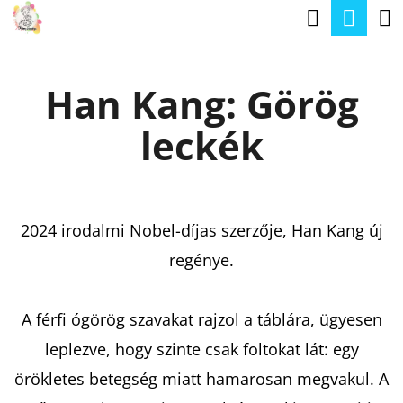
K
Keresé
Kos
Ugrás
O
a
Vissza
Vissza
S
fő
Han Kang: Görög
Á
tartalomhoz
M
R
leckék
I
T
K
E
2024 irodalmi Nobel-díjas szerzője, Han Kang új
R
regénye.
E
S
A férfi ógörög szavakat rajzol a táblára, ügyesen
?
leplezve, hogy szinte csak foltokat lát: egy
örökletes betegség miatt hamarosan megvakul. A