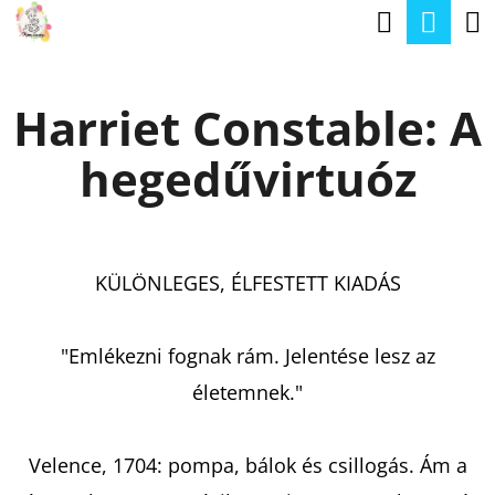
K
Keresé
Kos
Ugrás
O
a
Vissza
Vissza
S
fő
Harriet Constable: A
Á
tartalomhoz
M
R
hegedűvirtuóz
I
T
K
E
KÜLÖNLEGES, ÉLFESTETT KIADÁS
R
E
"Emlékezni fognak rám. Jelentése lesz az
S
életemnek."
?
Velence, 1704: pompa, bálok és csillogás. Ám a