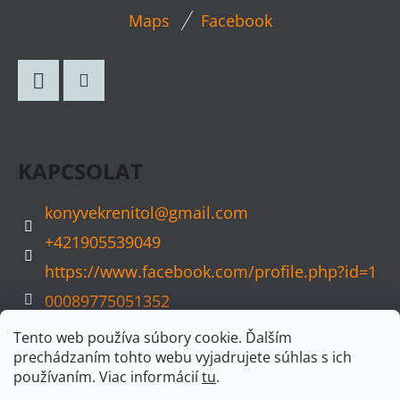
L
Maps
Facebook
Á
B
L
Facebook
Instagram
É
C
KAPCSOLAT
konyvekrenitol
@
gmail.com
+421905539049
https://www.facebook.com/profile.php?id=1
00089775051352
konyvvarazs
Tento web používa súbory cookie. Ďalším
prechádzaním tohto webu vyjadrujete súhlas s ich
používaním. Viac informácií
tu
.