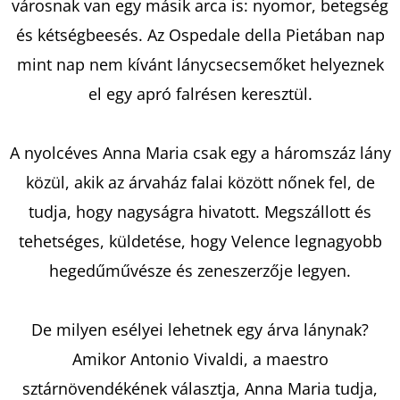
városnak van egy másik arca is: nyomor, betegség
és kétségbeesés. Az Ospedale della Pietában nap
KERESÉS
mint nap nem kívánt lánycsecsemőket helyeznek
el egy apró falrésen keresztül.
A
A nyolcéves Anna Maria csak egy a háromszáz lány
J
közül, akik az árvaház falai között nőnek fel, de
Á
tudja, hogy nagyságra hivatott. Megszállott és
N
L
tehetséges, küldetése, hogy Velence legnagyobb
J
hegedűművésze és zeneszerzője legyen.
U
K
De milyen esélyei lehetnek egy árva lánynak?
Amikor Antonio Vivaldi, a maestro
EGYSZER
sztárnövendékének választja, Anna Maria tudja,
VOLT