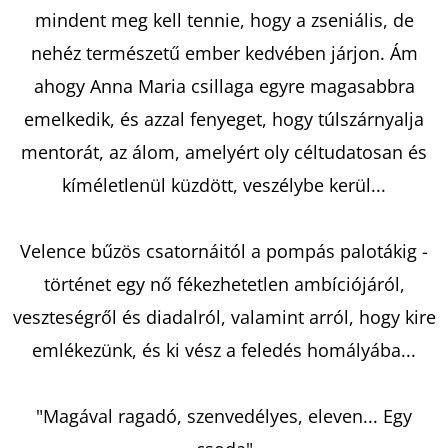
VELENCÉBEN
mindent meg kell tennie, hogy a zseniális, de
CAROL
KIRKWOOD
nehéz természetű ember kedvében járjon. Ám
€14,90
ahogy Anna Maria csillaga egyre magasabbra
emelkedik, és azzal fenyeget, hogy túlszárnyalja
mentorát, az álom, amelyért oly céltudatosan és
kíméletlenül küzdött, veszélybe kerül...
Velence bűzös csatornáitól a pompás palotákig -
történet egy nő fékezhetetlen ambíciójáról,
veszteségről és diadalról, valamint arról, hogy kire
emlékezünk, és ki vész a feledés homályába...
"Magával ragadó, szenvedélyes, eleven... Egy