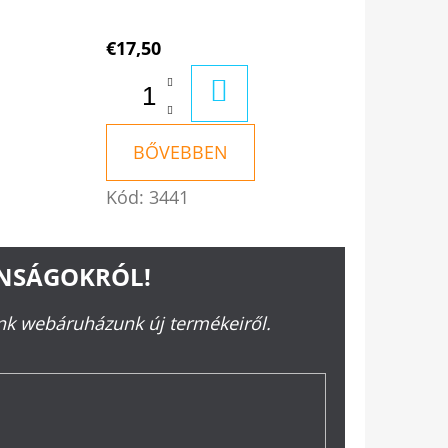
€17,50
RBA
KOSÁRBA
BŐVEBBEN
Kód:
3441
ONSÁGOKRÓL!
ünk webáruházunk új termékeiről.