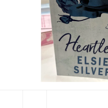
LEJTŐ A TENGER FELÉ
KÖNNYCSEPP A 
BOROS LILLA
€18,90
€13,50
Korábbi:
€17,90