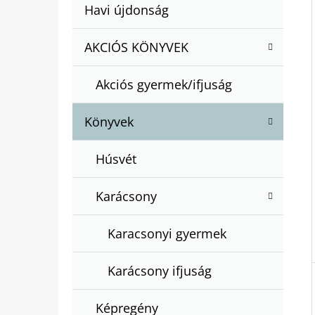
A
Kategóriák
Havi újdonság
A
N
átugrása
T
E
AKCIÓS KÖNYVEK
BARTOS ERIKA : BOGYÓ ÉS BABÓCA
E
BÖNGÉSZŐ
L
G
€12,50
Akciós gyermek/ifjuság
Ó
R
Könyvek
I
Á
Húsvét
K
Karácsony
Karacsonyi gyermek
Karácsony ifjuság
Képregény