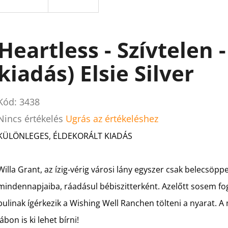
Heartless - Szívtelen 
kiadás) Elsie Silver
Kód:
3438
A
Nincs értékelés
Ugrás az értékeléshez
termék
KÜLÖNLEGES, ÉLDEKORÁLT KIADÁS
átlagos
értékelése
Willa Grant, az ízig-vérig városi lány egyszer csak belecsöp
5-
mindennapjaiba, ráadásul bébiszitterként. Azelőtt sosem fog
ből
bulinak ígérkezik a Wishing Well Ranchen tölteni a nyarat. A
0,0
lábon is ki lehet bírni!