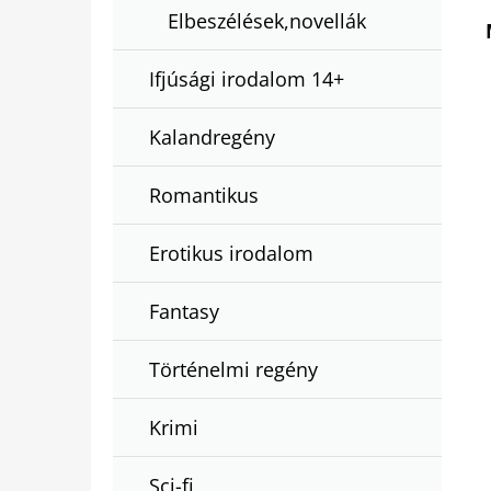
Elbeszélések,novellák
Ifjúsági irodalom 14+
Kalandregény
Romantikus
Erotikus irodalom
Fantasy
Történelmi regény
Krimi
Sci-fi