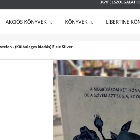
ÜGYFÉLSZOLGÁLAT:
K
AKCIÓS KÖNYVEK
KÖNYVEK
LIBERTINE KÖ
MIT KERES?
ívtelen - (Különleges kiadás) Elsie Silver
KERESÉS
AJÁNLJUK