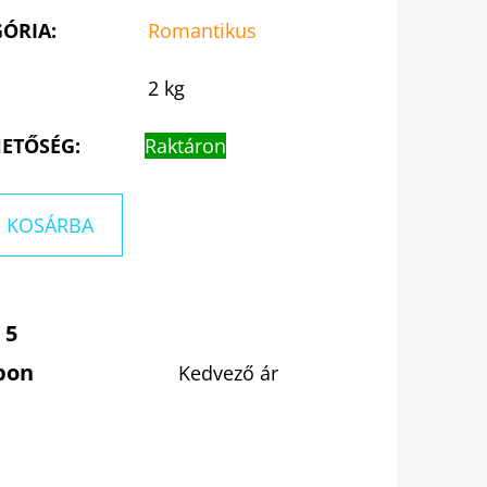
GÓRIA
:
Romantikus
2 kg
ETŐSÉG:
Raktáron
KOSÁRBA
 5
pon
Kedvező ár