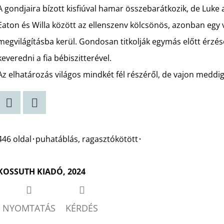
csillag.
A gondjaira bízott kisfiúval hamar összebarátkozik, de Luk
Eaton és Willa között az ellenszenv kölcsönös, azonban eg
megvilágításba kerül. Gondosan titkolják egymás előtt érzé
keveredni a fia bébiszitterével.
Az elhatározás világos mindkét fél részéről, de vajon meddi
Twitter
Facebook
446 oldal･puhatáblás, ragasztókötött･
KOSSUTH KIADÓ, 2024
NYOMTATÁS
KÉRDÉS