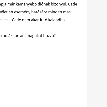
e apja már keményebb diónak bizonyul. Cade
y véletlen esemény hatására minden más
seiket – Cade nem akar futó kalandba
g tudják tartani magukat hozzá?