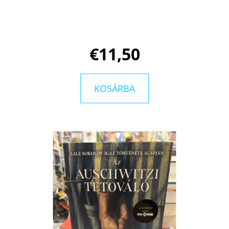
-
(KÜLÖNLEGES
KIADÁS)
CAROLINE
PECKHAM
SUSANNE
€11,50
VALENTI
€18,50
KOSÁRBA