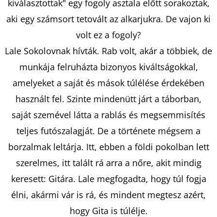
kiválasztottak" egy fogoly asztala előtt sorakoztak,
aki egy számsort tetovált az alkarjukra. De vajon ki
KERESÉS
volt ez a fogoly?
Lale Sokolovnak hívták. Rab volt, akár a többiek, de
munkája felruházta bizonyos kiváltságokkal,
A
amelyeket a saját és mások túlélése érdekében
J
használt fel. Szinte mindenütt járt a táborban,
Á
saját szemével látta a rablás és megsemmisítés
N
L
teljes futószalagját. De a története mégsem a
J
borzalmak leltárja. Itt, ebben a földi pokolban lett
U
szerelmes, itt talált rá arra a nőre, akit mindig
K
keresett: Gitára. Lale megfogadta, hogy túl fogja
élni, akármi vár is rá, és mindent megtesz azért,
MESESZÉP
hogy Gita is túlélje.
RÉMÁLOM