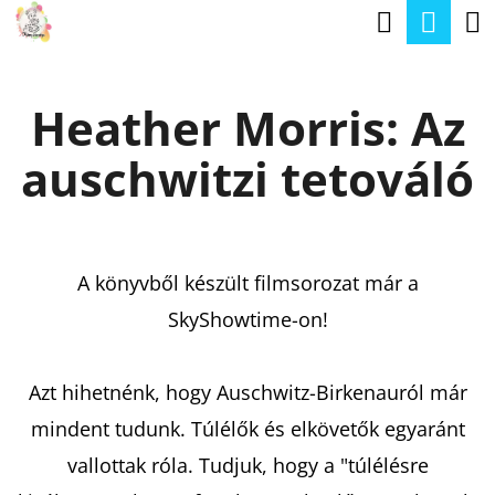
K
Keresé
Kos
Ugrás
O
a
Vissza
Vissza
S
fő
Heather Morris: Az
Á
tartalomhoz
M
R
auschwitzi tetováló
I
T
K
E
A könyvből készült filmsorozat már a
R
SkyShowtime-on!
E
S
Azt hihetnénk, hogy Auschwitz-Birkenauról már
?
mindent tudunk. Túlélők és elkövetők egyaránt
vallottak róla. Tudjuk, hogy a "túlélésre