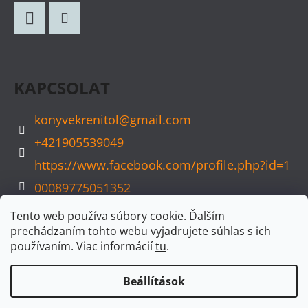
B
L
Facebook
Instagram
É
C
KAPCSOLAT
konyvekrenitol
@
gmail.com
+421905539049
https://www.facebook.com/profile.php?id=1
00089775051352
konyvvarazs
Tento web používa súbory cookie. Ďalším
prechádzaním tohto webu vyjadrujete súhlas s ich
používaním. Viac informácií
tu
.
Beállítások
Shoptet készítette