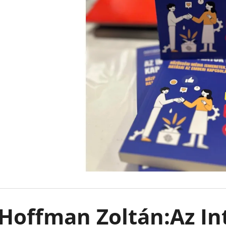
ARISTOTLE ÉS DANTE AZ ÉLET
101 GONDOLAT,
SODRÁSÁBAN - ARISTOTLE ÉS DANTE 2.
AZ ÉLETEDET -
BENJAMIN ALIRE SÁENZ
MENTÁLISAN ER
KIEGYENSÚLYOZ
€8,50
Korábbi:
€12,90
€15,90
Hoffman Zoltán:Az In