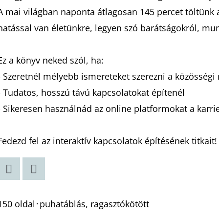
A mai világban naponta átlagosan 145 percet töltünk 
hatással van életünkre, legyen szó barátságokról, mu
Ez a könyv neked szól, ha:
- Szeretnél mélyebb ismereteket szerezni a közösségi 
- Tudatos, hosszú távú kapcsolatokat építenél
- Sikeresen használnád az online platformokat a karr
Fedezd fel az interaktív kapcsolatok építésének titkait!
Twitter
Facebook
150 oldal･puhatáblás, ragasztókötött