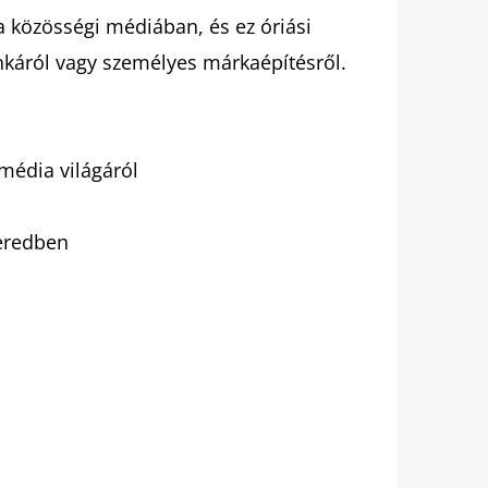
a közösségi médiában, és ez óriási
nkáról vagy személyes márkaépítésről.
média világáról
ieredben