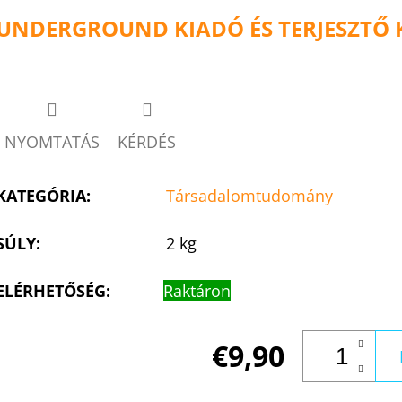
UNDERGROUND KIADÓ ÉS TERJESZTŐ K
NYOMTATÁS
KÉRDÉS
KATEGÓRIA
:
Társadalomtudomány
SÚLY
:
2 kg
ELÉRHETŐSÉG:
Raktáron
€9,90