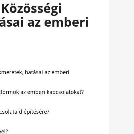
 Közösségi
ásai az emberi
ismeretek, hatásai az emberi
atformok az emberi kapcsolatokat?
solataid építésére?
vel?