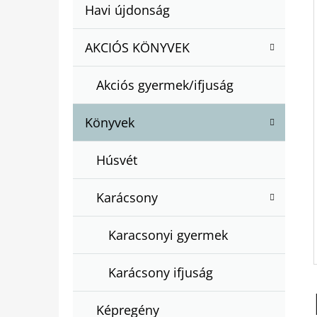
A
Kategóriák
Havi újdonság
A
N
átugrása
T
E
AKCIÓS KÖNYVEK
BARTOS ERIKA : BOGYÓ ÉS BABÓCA
E
BÖNGÉSZŐ
L
G
€12,50
Akciós gyermek/ifjuság
Ó
R
Könyvek
I
Á
Húsvét
K
Karácsony
Karacsonyi gyermek
Karácsony ifjuság
Képregény