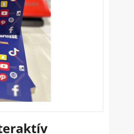
Következő
 AMI MEGVÁLTOZTATJA
 HOGYAN LEGYÜNK
ŐSEK, ÉRZELMILEG
OTTAK BRIANNA WIEST
teraktív