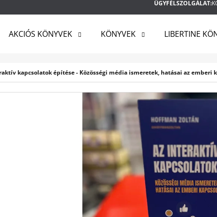
ÜGYFÉLSZOLGÁLAT:
K
AKCIÓS KÖNYVEK
KÖNYVEK
LIBERTINE KÖ
MIT KERES?
raktív kapcsolatok építése - Közösségi média ismeretek, hatásai az emberi 
KERESÉS
AJÁNLJUK