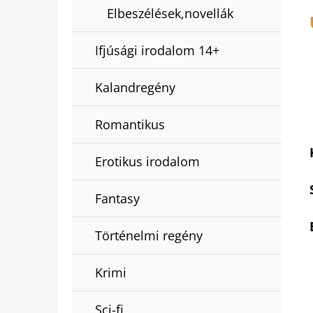
Elbeszélések,novellák
Ifjúsági irodalom 14+
Kalandregény
Romantikus
Erotikus irodalom
Fantasy
Történelmi regény
Krimi
Sci-fi