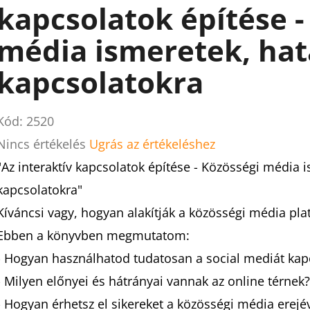
kapcsolatok építése -
média ismeretek, hat
kapcsolatokra
Kód:
2520
A
Nincs értékelés
Ugrás az értékeléshez
termék
"Az interaktív kapcsolatok építése - Közösségi média 
átlagos
kapcsolatokra"
értékelése
Kíváncsi vagy, hogyan alakítják a közösségi média pl
5-
Ebben a könyvben megmutatom:
ből
- Hogyan használhatod tudatosan a social mediát kapc
0,0
- Milyen előnyei és hátrányai vannak az online térnek?
csillag.
- Hogyan érhetsz el sikereket a közösségi média erejé