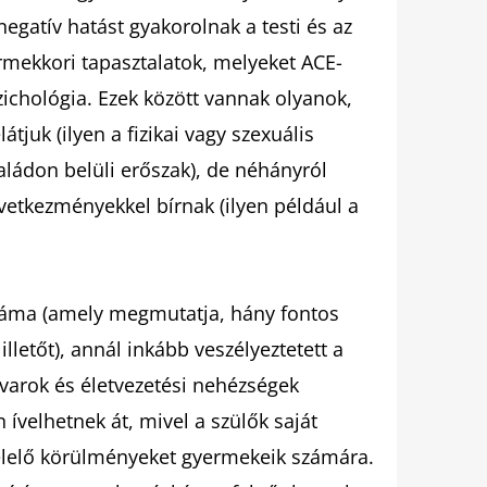
egatív hatást gyakorolnak a testi és az
rmekkori tapasztalatok, melyeket ACE-
ichológia. Ezek között vannak olyanok,
tjuk (ilyen a fizikai vagy szexuális
ládon belüli erőszak), de néhányról
vetkezményekkel bírnak (ilyen például a
záma (amely megmutatja, hány fontos
lletőt), annál inkább veszélyeztetett a
varok és életvezetési nehézségek
ívelhetnek át, mivel a szülők saját
elelő körülményeket gyermekeik számára.