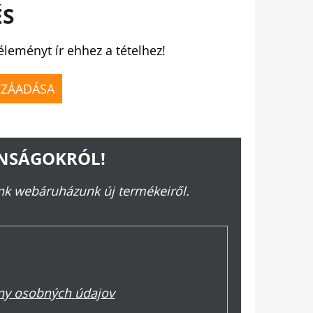
ÉS
éleményt ír ehhez a tételhez!
ZZÁADÁSA
ONSÁGOKRÓL!
ünk webáruházunk új termékeiről.
y osobných údajov