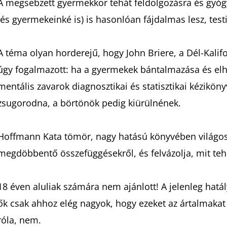
A megsebzett gyermekkor tehát feldolgozásra és gyógy
(és gyermekeinké is) is hasonlóan fájdalmas lesz, test
A téma olyan horderejű, hogy John Briere, a Dél-Kali
úgy fogalmazott: ha a gyermekek bántalmazása és el
mentális zavarok diagnosztikai és statisztikai kéziköny
zsugorodna, a börtönök pedig kiürülnének.
Hoffmann Kata tömör, nagy hatású könyvében világos á
megdöbbentő összefüggésekről, és felvázolja, mit te
18 éven aluliak számára nem ajánlott! A jelenleg hat
ők csak ahhoz elég nagyok, hogy ezeket az ártalmakat
róla, nem.