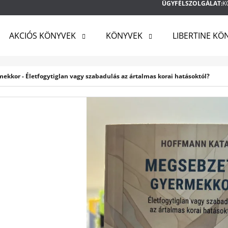
ÜGYFÉLSZOLGÁLAT:
K
AKCIÓS KÖNYVEK
KÖNYVEK
LIBERTINE KÖ
MIT KERES?
kkor - Életfogytiglan vagy szabadulás az ártalmas korai hatásoktól?
KERESÉS
AJÁNLJUK