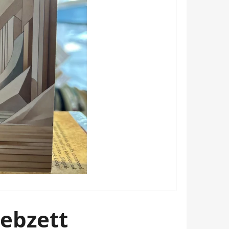
Következő
TINTAFOLTBAN ÁDÁM-
ebzett