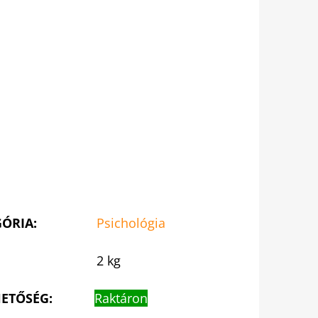
GÓRIA
:
Psichológia
2 kg
ETŐSÉG:
Raktáron