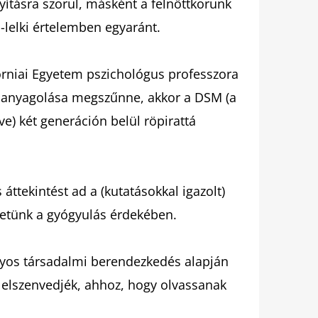
ításra szorul, másként a felnőttkorunk
i-lelki értelemben egyaránt.
forniai Egyetem pszichológus professzora
hanyagolása megszűnne, akkor a DSM (a
ve) két generáción belül röpirattá
ttekintést ad a (kutatásokkal igazolt)
hetünk a gyógyulás érdekében.
ályos társadalmi berendezkedés alapján
 elszenvedjék, ahhoz, hogy olvassanak