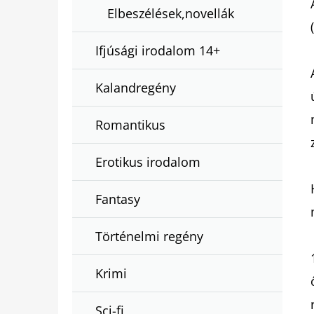
Elbeszélések,novellák
Ifjúsági irodalom 14+
Kalandregény
Romantikus
Erotikus irodalom
Fantasy
Történelmi regény
Krimi
Sci-fi