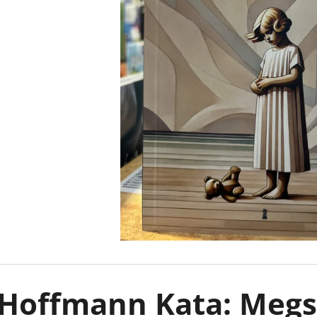
LEJTŐ A TENGER FELÉ
KÖNNYCSEPP A 
BOROS LILLA
€18,90
€13,50
Korábbi:
€17,90
Hoffmann Kata: Megs