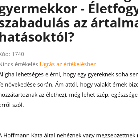
gyermekkor - Életfogy
szabadulás az ártalm
hatásoktól?
Kód:
1740
A
Nincs értékelés
Ugrás az értékeléshez
termék
Aligha lehetséges elérni, hogy egy gyereknek soha se
átlagos
felnövekedése során. Ám attól, hogy valakit érnek biz
értékelése
hozzátartoznak az élethez), még lehet szép, egészség
5-
erről szól.
ből
0,0
csillag.
A Hoffmann Kata által nehéznek vagy megsebzettnek