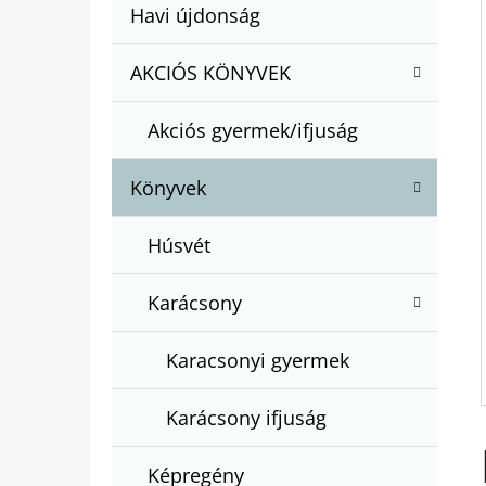
A
Kategóriák
Havi újdonság
A
N
átugrása
T
E
AKCIÓS KÖNYVEK
BARTOS ERIKA : BOGYÓ ÉS BABÓCA
E
BÖNGÉSZŐ
L
G
€12,50
Akciós gyermek/ifjuság
Ó
R
Könyvek
I
Á
Húsvét
K
Karácsony
Karacsonyi gyermek
Karácsony ifjuság
Képregény