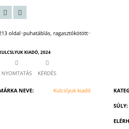
Twitter
Facebook
213 oldal･puhatáblás, ragasztókötött･
KULCSLYUK KIADÓ, 2024
NYOMTATÁS
KÉRDÉS
MÁRKA NEVE
:
Kulcslyuk kiadó
KATE
SÚLY
:
ELÉRH