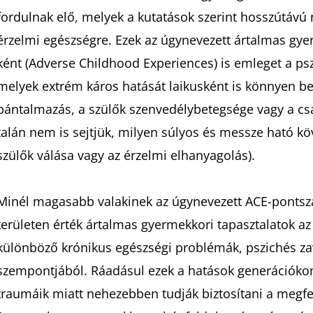
fordulnak elő, melyek a kutatások szerint hosszútávú n
érzelmi egészségre. Ezek az úgynevezett ártalmas gye
ként (Adverse Childhood Experiences) is emleget a psz
melyek extrém káros hatását laikusként is könnyen belá
bántalmazás, a szülők szenvedélybetegsége vagy a csa
talán nem is sejtjük, milyen súlyos és messze ható kö
szülők válása vagy az érzelmi elhanyagolás).
Minél magasabb valakinek az úgynevezett ACE-ponts
területen érték ártalmas gyermekkori tapasztalatok az i
különböző krónikus egészségi problémák, pszichés za
szempontjából. Ráadásul ezek a hatások generációkon 
traumáik miatt nehezebben tudják biztosítani a megf