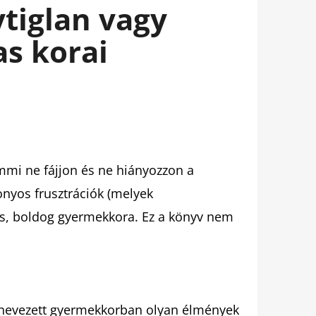
tiglan vagy
as korai
mmi ne fájjon és ne hiányozzon a
onyos frusztrációk (melyek
es, boldog gyermekkora. Ez a könyv nem
 nevezett gyermekkorban olyan élmények