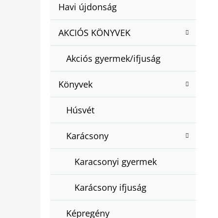
A
Kategóriák
Havi újdonság
A
N
átugrása
T
E
AKCIÓS KÖNYVEK
BARTOS ERIKA : BOGYÓ ÉS BABÓCA
E
BÖNGÉSZŐ
L
G
€12,50
Akciós gyermek/ifjuság
Ó
R
Könyvek
I
Á
Húsvét
K
Karácsony
Karacsonyi gyermek
Karácsony ifjuság
Képregény