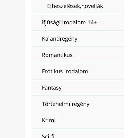
Elbeszélések,novellák
Ifjúsági irodalom 14+
Kalandregény
Romantikus
Erotikus irodalom
Fantasy
Történelmi regény
Krimi
Sci-fi