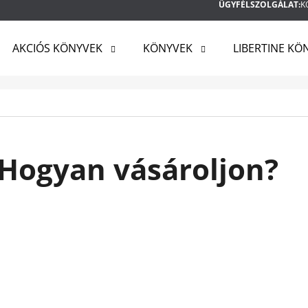
ÜGYFÉLSZOLGÁLAT:
K
AKCIÓS KÖNYVEK
KÖNYVEK
LIBERTINE KÖ
MIT KERES?
KERESÉS
Hogyan vásároljon?
AJÁNLJUK