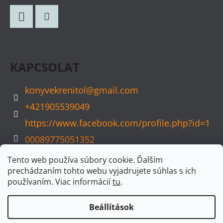
B
L
Facebook
Instagram
É
C
KAPCSOLAT
konyvekrenitol
@
gmail.com
+421905539049
https://www.facebook.com/profile.php?id=1
00089775051352
konyvvarazs
Tento web používa súbory cookie. Ďalším
prechádzaním tohto webu vyjadrujete súhlas s ich
používaním. Viac informácií
tu
.
Beállítások
Shoptet készítette