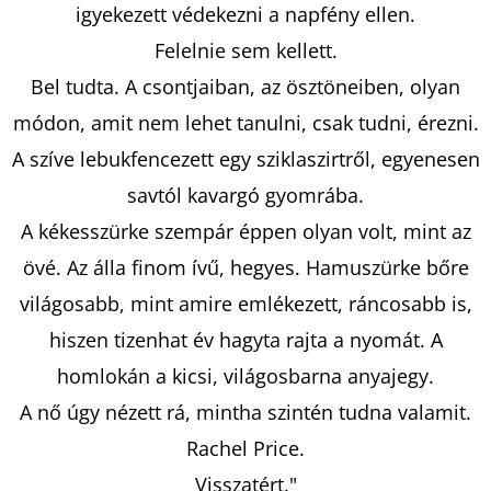
:
igyekezett védekezni a napfény ellen.
BOGYÓ
ÉS
Felelnie sem kellett.
BABÓCA
BÖNGÉSZŐ
Bel tudta. A csontjaiban, az ösztöneiben, olyan
€12,50
módon, amit nem lehet tanulni, csak tudni, érezni.
A szíve lebukfencezett egy sziklaszirtről, egyenesen
savtól kavargó gyomrába.
A kékesszürke szempár éppen olyan volt, mint az
övé. Az álla finom ívű, hegyes. Hamuszürke bőre
világosabb, mint amire emlékezett, ráncosabb is,
hiszen tizenhat év hagyta rajta a nyomát. A
homlokán a kicsi, világosbarna anyajegy.
A nő úgy nézett rá, mintha szintén tudna valamit.
Rachel Price.
Visszatért."