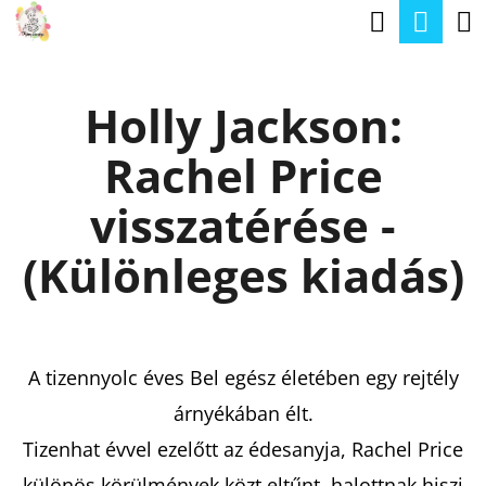
K
Keresé
Kos
Ugrás
O
a
Vissza
Vissza
S
fő
Holly Jackson:
Á
tartalomhoz
M
R
Rachel Price
I
T
visszatérése -
K
(Különleges kiadás)
E
R
E
A tizennyolc éves Bel egész életében egy rejtély
S
árnyékában élt.
?
Tizenhat évvel ezelőtt az édesanyja, Rachel Price
különös körülmények közt eltűnt, halottnak hiszi