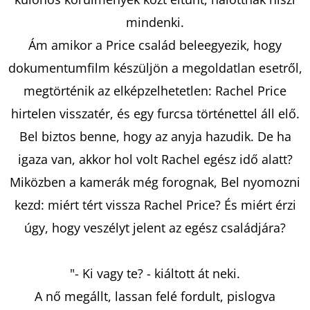
mindenki.
KERESÉS
Ám amikor a Price család beleegyezik, hogy
dokumentumfilm készüljön a megoldatlan esetről,
megtörténik az elképzelhetetlen: Rachel Price
A
hirtelen visszatér, és egy furcsa történettel áll elő.
J
Bel biztos benne, hogy az anyja hazudik. De ha
Á
igaza van, akkor hol volt Rachel egész idő alatt?
N
Miközben a kamerák még forognak, Bel nyomozni
L
J
kezd: miért tért vissza Rachel Price? És miért érzi
U
úgy, hogy veszélyt jelent az egész családjára?
K
"- Ki vagy te? - kiáltott át neki.
BARTOS
A nő megállt, lassan felé fordult, pislogva
ERIKA