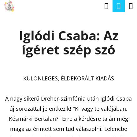
K
Keresé
Kos
Ugrás
O
a
Vissza
Vissza
S
fő
Iglódi Csaba: Az
Á
tartalomhoz
M
R
ígéret szép szó
I
T
K
E
KÜLÖNLEGES, ÉLDEKORÁLT KIADÁS
R
E
A nagy sikerű Dreher-szimfónia után Iglódi Csaba
S
új sorozattal jelentkezik! "Ki vagy te valójában,
?
Késmárki Bertalan?" Erre a kérdésre talán még
maga az érintett sem tud válaszolni. Lelencbe