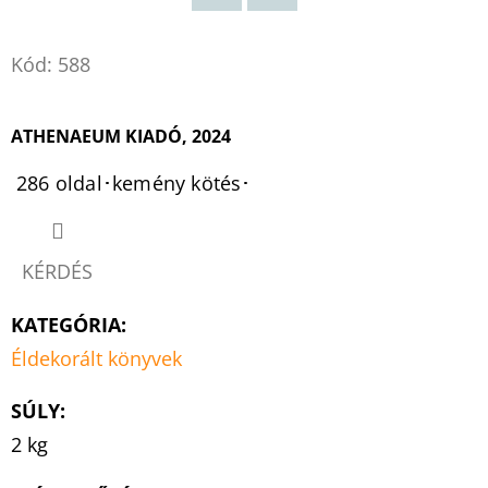
Twitter
Facebook
Kód:
588
ATHENAEUM KIADÓ, 2024
286 oldal･kemény kötés･
KÉRDÉS
KATEGÓRIA
:
Éldekorált könyvek
SÚLY
:
2 kg