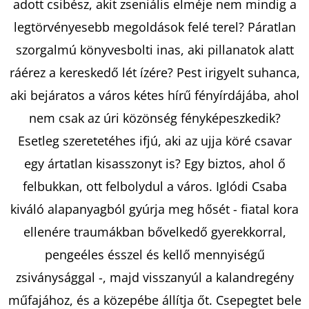
adott csibész, akit zseniális elméje nem mindig a
legtörvényesebb megoldások felé terel? Páratlan
KERESÉS
szorgalmú könyvesbolti inas, aki pillanatok alatt
ráérez a kereskedő lét ízére? Pest irigyelt suhanca,
aki bejáratos a város kétes hírű fényírdájába, ahol
A
nem csak az úri közönség fényképeszkedik?
J
Esetleg szeretetéhes ifjú, aki az ujja köré csavar
Á
egy ártatlan kisasszonyt is? Egy biztos, ahol ő
N
L
felbukkan, ott felbolydul a város. Iglódi Csaba
J
kiváló alapanyagból gyúrja meg hősét - fiatal kora
U
ellenére traumákban bővelkedő gyerekkorral,
K
pengeéles ésszel és kellő mennyiségű
zsiványsággal -, majd visszanyúl a kalandregény
ELLIE
műfajához, és a közepébe állítja őt. Csepegtet bele
MIDWOOD: