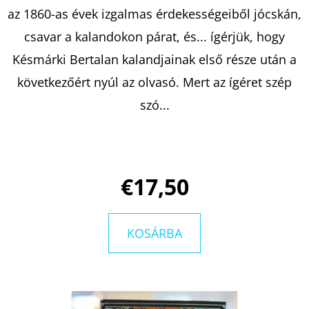
MAUTHAUSEN
az 1860-as évek izgalmas érdekességeiből jócskán,
GYERMEKE
csavar a kalandokon párat, és... ígérjük, hogy
€10,90
Korábbi:
Késmárki Bertalan kalandjainak első része után a
€15,90
következőért nyúl az olvasó. Mert az ígéret szép
szó...
€17,50
KOSÁRBA