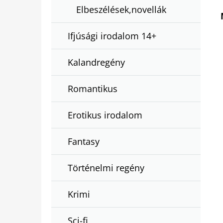
Elbeszélések,novellák
Ifjúsági irodalom 14+
Kalandregény
Romantikus
Erotikus irodalom
Fantasy
Történelmi regény
Krimi
Sci-fi