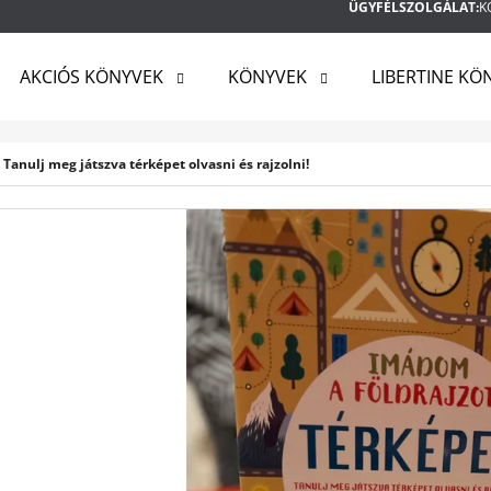
ÜGYFÉLSZOLGÁLAT:
K
AKCIÓS KÖNYVEK
KÖNYVEK
LIBERTINE KÖ
MIT KERES?
 Tanulj meg játszva térképet olvasni és rajzolni!
KERESÉS
AJÁNLJUK