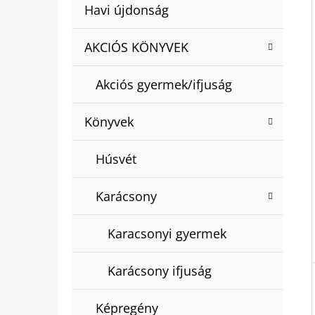
A
Kategóriák
Havi újdonság
A
N
átugrása
T
E
AKCIÓS KÖNYVEK
BARTOS ERIKA : BOGYÓ ÉS BABÓCA
E
BÖNGÉSZŐ
L
G
€12,50
Akciós gyermek/ifjuság
Ó
R
Könyvek
I
Á
Húsvét
K
Karácsony
Karacsonyi gyermek
Karácsony ifjuság
Képregény