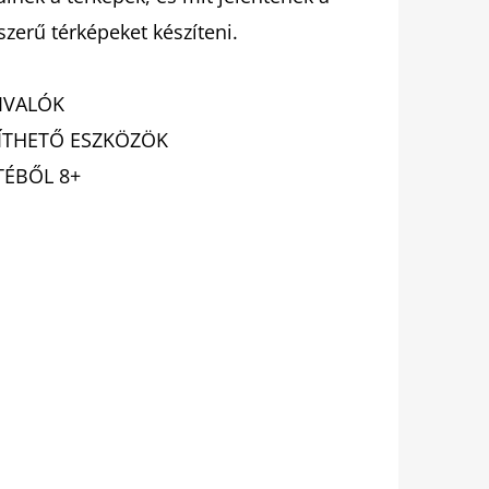
zerű térképeket készíteni.
IVALÓK
ZÍTHETŐ ESZKÖZÖK
TÉBŐL 8+