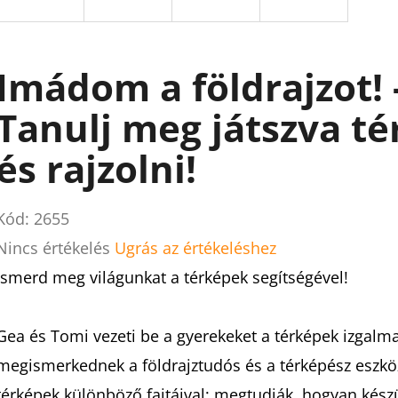
Imádom a földrajzot! 
Tanulj meg játszva té
és rajzolni!
Kód:
2655
A
Nincs értékelés
Ugrás az értékeléshez
termék
Ismerd meg világunkat a térképek segítségével!
átlagos
értékelése
Gea és Tomi vezeti be a gyerekeket a térképek izgalma
5-
megismerkednek a földrajztudós és a térképész eszköz
ből
térképek különböző fajtáival; megtudják, hogyan készü