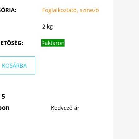
GÓRIA
:
Foglalkoztató, szinező
2 kg
ETŐSÉG:
Raktáron
KOSÁRBA
 5
pon
Kedvező ár