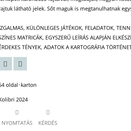
0,0
rajtuk látható jelek. Sőt maguk is megtanulhatnak egys
csillag.
IZGALMAS, KÜLÖNLEGES JÁTÉKOK, FELADATOK, TENN
SZÍNES MATRICÁK, EGYSZERŰ LEÍRÁS ALAPJÁN ELKÉS
ÉRDEKES TÉNYEK, ADATOK A KARTOGRÁFIA TÖRTÉNE
Twitter
Facebook
64 oldal･karton
Kolibri 2024
NYOMTATÁS
KÉRDÉS