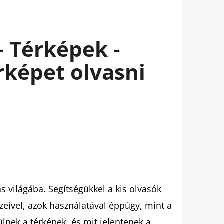
- Térképek -
rképet olvasni
s világába. Segítségükkel a kis olvasók
eivel, azok használatával éppúgy, mint a
lnek a térképek, és mit jelentenek a