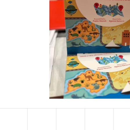
LEJTŐ A TENGER FELÉ
JOHANNA CHEN,
€18,90
€10,50
Korábbi:
€15