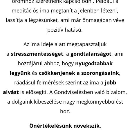
örömhöz szeretnénk kapcsolódni. Például a
meditációs ima megtanít a jelenben létezni,
lassítja a légzésünket, ami már önmagában véve
pozitív hatású.
Az ima ideje alatt megtapasztaljuk
a
stresszmentességet
, a
gondtalanságot
, ami
hozzájárul ahhoz, hogy
nyugodtabbak
legyünk
és
csökkenjenek a szorongásaink
,
ráadásul felmérések szerint az ima a
jobb
alvást
is elősegíti. A Gondviselésben való bizalom,
a dolgaink kibeszélése nagy megkönnyebbülést
hoz.
Önértékelésünk növekszik,