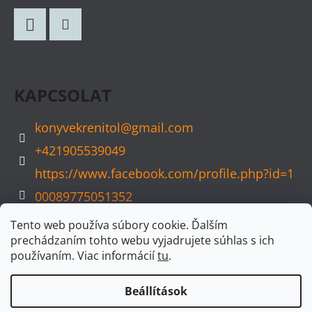
B
L
Facebook
Instagram
É
C
KAPCSOLAT
konyvekrenitol
@
gmail.com
+421905539049
https://www.facebook.com/profile.php?id=1
00089775051352
konyvvarazs
Tento web používa súbory cookie. Ďalším
prechádzaním tohto webu vyjadrujete súhlas s ich
používaním. Viac informácií
tu
.
Beállítások
Shoptet készítette