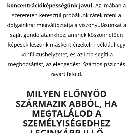
koncentrációképességünk javul.
Az imában a
szereteten keresztül próbálunk rátekinteni a
dolgainkra; megváltoztatja a viszonyulásunkat a
saját gondolatainkhoz, aminek köszönhetően
képesek leszünk másként érzékelni például egy
konfliktushelyzetet, és az ima segíti a
megbocsátást, az elengedést. Számos pszichés
zavart felold.
MILYEN ELŐNYÖD
SZÁRMAZIK
ABBÓL, HA
MEGTALÁLOD A
SZEMÉLYISÉGEDHEZ
LEGINKÁBB ILLŐ