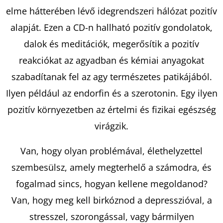
elme hátterében lévő idegrendszeri hálózat pozitív
alapját. Ezen a CD-n hallható pozitív gondolatok,
KERESÉS
dalok és meditációk, megerősítik a pozitív
reakciókat az agyadban és kémiai anyagokat
szabadítanak fel az agy természetes patikájából.
A
J
Ilyen például az endorfin és a szerotonin. Egy ilyen
Á
pozitív környezetben az értelmi és fizikai egészség
N
virágzik.
L
J
Van, hogy olyan problémával, élethelyzettel
U
szembesülsz, amely megterhelő a számodra, és
K
fogalmad sincs, hogyan kellene megoldanod?
Van, hogy meg kell birkóznod a depresszióval, a
ARISTOTLE
stresszel, szorongással, vagy bármilyen
ÉS