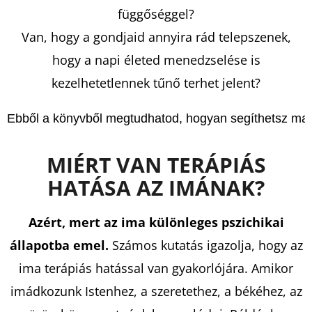
DANTE
függőséggel?
AZ
ÉLET
Van, hogy a gondjaid annyira rád telepszenek,
SODRÁSÁBAN
-
hogy a napi életed menedzselése is
ARISTOTLE
ÉS
kezelhetetlennek tűnő terhet jelent?
DANTE
2.
BENJAMIN
Ebből a könyvből megtudhatod, hogyan segíthetsz mag
ALIRE
SÁENZ
€8,50
MIÉRT
VAN TERÁPIÁS
Korábbi:
€12,90
HATÁSA
AZ IMÁNAK?
Azért, mert az ima különleges pszichikai
állapotba emel.
Számos kutatás igazolja, hogy az
ima terápiás hatással van gyakorlójára. Amikor
imádkozunk Istenhez, a szeretethez, a békéhez, az