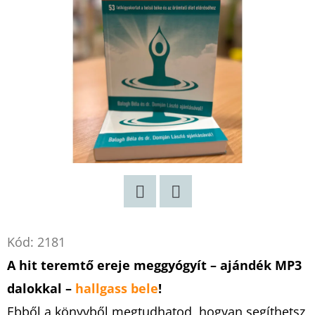
Twitter
Facebook
Kód:
2181
A hit teremtő ereje meggyógyít – ajándék MP3
dalokkal –
hallgass bele
!
Ebből a könyvből megtudhatod, hogyan segíthetsz