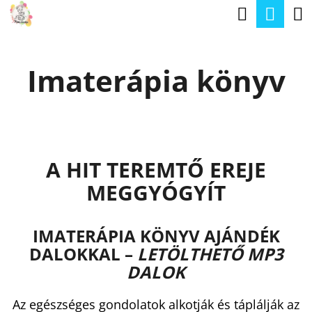
K
Keresé
Kos
Ugrás
O
a
Vissza
Vissza
S
fő
Imaterápia könyv
Á
tartalomhoz
M
R
I
T
K
A HIT TEREMTŐ EREJE
E
MEGGYÓGYÍT
R
E
IMATERÁPIA KÖNYV AJÁNDÉK
S
DALOKKAL –
LETÖLTHETŐ MP3
?
DALOK
Az egészséges gondolatok alkotják és táplálják az