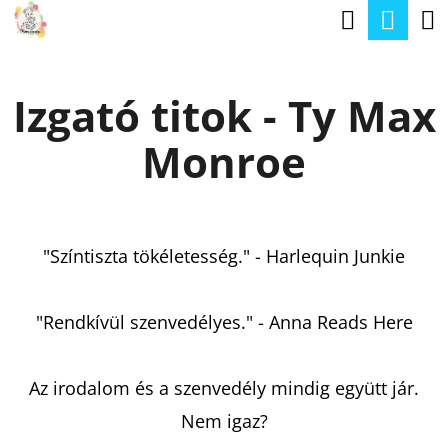
K
Keresé
Kos
Ugrás
O
a
Vissza
Vissza
S
fő
Izgató titok - Ty Max
Á
tartalomhoz
M
R
Monroe
I
T
K
E
"Színtiszta tökéletesség." - Harlequin Junkie
R
E
"Rendkívül szenvedélyes." - Anna Reads Here
S
?
Az irodalom és a szenvedély mindig együtt jár.
Nem igaz?