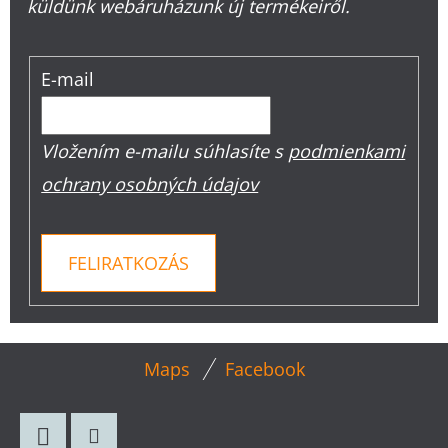
küldünk webáruházunk új termékeiről.
E-mail
Vložením e-mailu súhlasíte s
podmienkami
ochrany osobných údajov
FELIRATKOZÁS
L
Maps
Facebook
Á
B