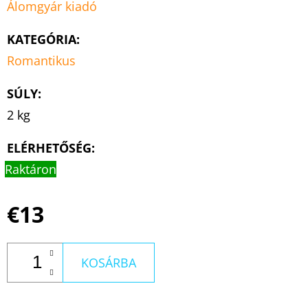
Álomgyár kiadó
KATEGÓRIA
:
Romantikus
SÚLY
:
2 kg
ELÉRHETŐSÉG:
Raktáron
€13
KOSÁRBA