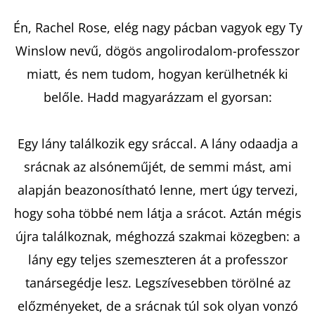
Én, Rachel Rose, elég nagy pácban vagyok egy Ty
KERESÉS
Winslow nevű, dögös angolirodalom-professzor
miatt, és nem tudom, hogyan kerülhetnék ki
belőle. Hadd magyarázzam el gyorsan:
A
J
Egy lány találkozik egy sráccal. A lány odaadja a
Á
srácnak az alsóneműjét, de semmi mást, ami
N
L
alapján beazonosítható lenne, mert úgy tervezi,
J
hogy soha többé nem látja a srácot. Aztán mégis
U
újra találkoznak, méghozzá szakmai közegben: a
K
lány egy teljes szemeszteren át a professzor
tanársegédje lesz. Legszívesebben törölné az
EMILY
előzményeket, de a srácnak túl sok olyan vonzó
IN