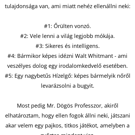
PARIS
tulajdonsága van, ami miatt nehéz ellenállni neki:
-
EMILY
PÁRIZSBAN
2.
#1: Őrülten vonzó.
-
KEMÉNYTÁBLÁS
#2: Vele lenni a világ legjobb mókája.
CATHERINE
KALENGULA
#3: Sikeres és intelligens.
€8,50
#4: Bármikor képes idézni Walt Whitmant - ami
Korábbi:
€12,50
veszélyes dolog egy irodalomkedvelő esetében.
#5: Egy nagybetűs Hízelgő: képes bármelyik nőről
levarázsolni a bugyit.
Most pedig Mr. Dögös Professzor, akiről
elhatároztam, hogy ellen fogok állni neki, játszani
akar velem egy pajkos, titkos játékot, amelyben a