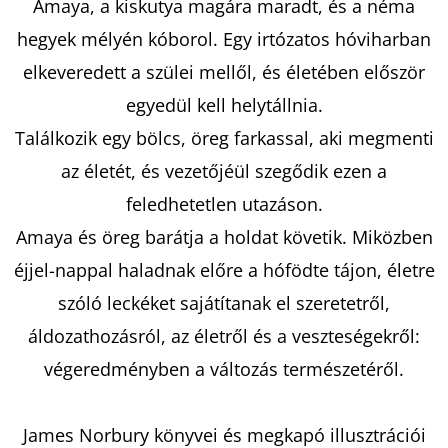
Amaya, a kiskutya magára maradt, és a néma
hegyek mélyén kóborol. Egy irtózatos hóviharban
KERESÉS
elkeveredett a szülei mellől, és életében először
egyedül kell helytállnia.
Találkozik egy bölcs, öreg farkassal, aki megmenti
A
az életét, és vezetőjéül szegődik ezen a
J
feledhetetlen utazáson.
Á
Amaya és öreg barátja a holdat követik. Miközben
N
L
éjjel-nappal haladnak előre a hófödte tájon, életre
J
szóló leckéket sajátítanak el szeretetről,
U
áldozathozásról, az életről és a veszteségekről:
K
végeredményben a változás természetéről.
MESESZÉP
James Norbury könyvei és megkapó illusztrációi
RÉMÁLOM