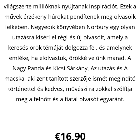
-
világszerte millióknak nyújtanak inspirációt. Ezek a
(KÜLÖNLEGES
KIADÁS)
művek érzékeny húrokat pendítenek meg olvasóik
CAROLINE
PECKHAM
lelkében. Negyedik könyvében Norbury egy olyan
SUSANNE
VALENTI
utazásra kíséri el régi és új olvasóit, amely a
€18,50
keresés örök témáját dolgozza fel, és amelynek
emléke, ha elolvastuk, örökké velünk marad. A
Nagy Panda és Kicsi Sárkány, Az utazás és A
macska, aki zent tanított szerzője ismét megindító
történettel és kedves, művészi rajzokkal szólítja
meg a felnőtt és a fiatal olvasót egyaránt.
€16,90