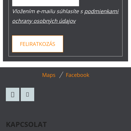
Vložením e-mailu súhlasíte s
podmienkami
ochrany osobných údajov
FELIRATKOZÁS
L
Maps
Facebook
Á
B
L
Facebook
Instagram
É
C
KAPCSOLAT