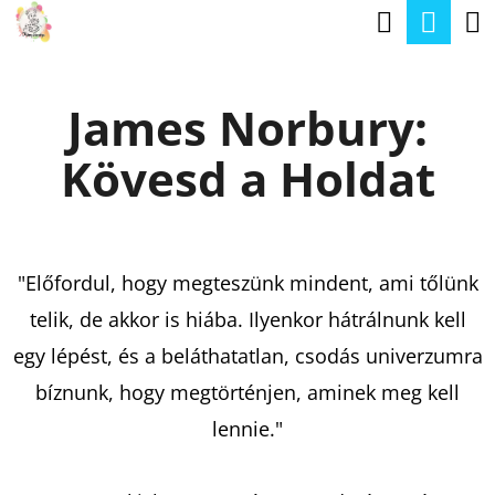
K
Keresé
Kos
Ugrás
O
a
Vissza
Vissza
S
fő
James Norbury:
Á
tartalomhoz
M
R
Kövesd a Holdat
I
T
K
E
"Előfordul, hogy megteszünk mindent, ami tőlünk
R
telik, de akkor is hiába. Ilyenkor hátrálnunk kell
E
egy lépést, és a beláthatatlan, csodás univerzumra
S
bíznunk, hogy megtörténjen, aminek meg kell
?
lennie."