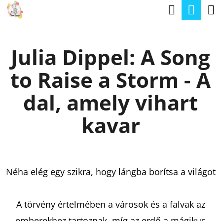
K
Keresé
Kos
Ugrás
O
a
Vissza
Vissza
S
fő
Julia Dippel: A Song
Á
tartalomhoz
M
R
to Raise a Storm - A
I
T
dal, amely vihart
K
kavar
E
R
E
Néha elég egy szikra, hogy lángba borítsa a világot
S
?
A törvény értelmében a városok és a falvak az
emberekhez tartoznak, míg az erdő a mágikus