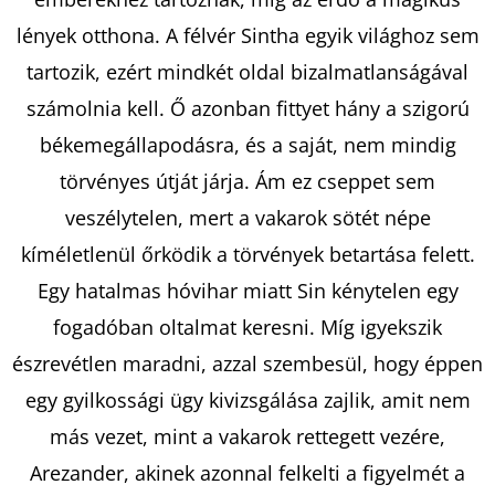
lények otthona. A félvér Sintha egyik világhoz sem
KERESÉS
tartozik, ezért mindkét oldal bizalmatlanságával
számolnia kell. Ő azonban fittyet hány a szigorú
békemegállapodásra, és a saját, nem mindig
A
törvényes útját járja. Ám ez cseppet sem
J
veszélytelen, mert a vakarok sötét népe
Á
kíméletlenül őrködik a törvények betartása felett.
N
Egy hatalmas hóvihar miatt Sin kénytelen egy
L
J
fogadóban oltalmat keresni. Míg igyekszik
U
észrevétlen maradni, azzal szembesül, hogy éppen
K
egy gyilkossági ügy kivizsgálása zajlik, amit nem
más vezet, mint a vakarok rettegett vezére,
BARTOS
Arezander, akinek azonnal felkelti a figyelmét a
ERIKA