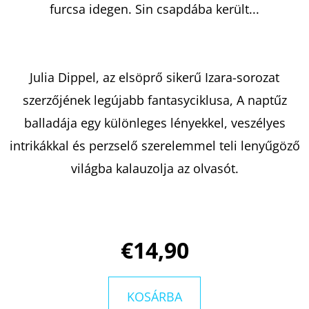
:
furcsa idegen. Sin csapdába került...
BOGYÓ
ÉS
BABÓCA
BÖNGÉSZŐ
€12,50
Julia Dippel, az elsöprő sikerű Izara-sorozat
szerzőjének legújabb fantasyciklusa, A naptűz
balladája egy különleges lényekkel, veszélyes
intrikákkal és perzselő szerelemmel teli lenyűgöző
világba kalauzolja az olvasót.
€14,90
KOSÁRBA