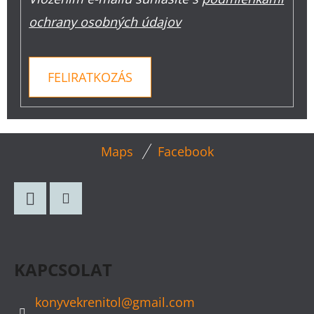
ochrany osobných údajov
FELIRATKOZÁS
L
Maps
Facebook
Á
B
L
Facebook
Instagram
É
C
KAPCSOLAT
konyvekrenitol
@
gmail.com