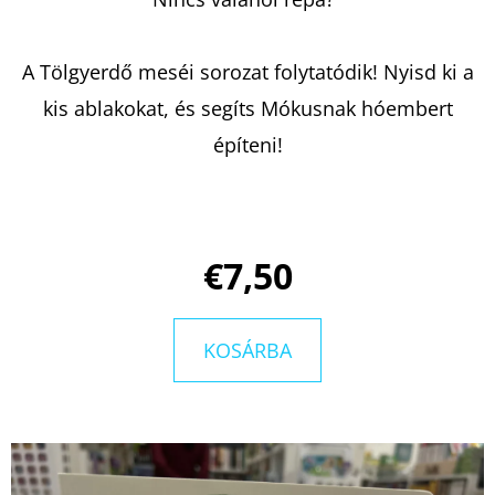
KERESÉS
A Tölgyerdő meséi sorozat folytatódik! Nyisd ki a
kis ablakokat, és segíts Mókusnak hóembert
építeni!
A
J
Á
N
€7,50
L
J
U
KOSÁRBA
K
A
KISVÁROS