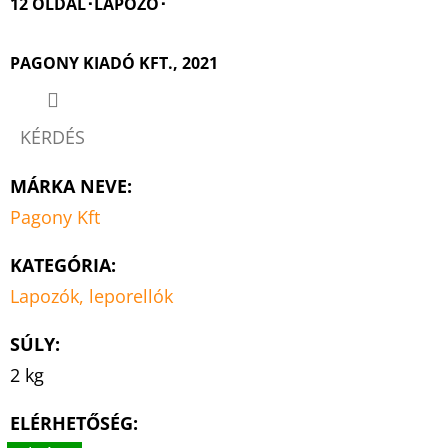
12 OLDAL･LAPOZÓ･
PAGONY KIADÓ KFT., 2021
KÉRDÉS
MÁRKA NEVE
:
Pagony Kft
KATEGÓRIA
:
Lapozók, leporellók
SÚLY
:
2 kg
ELÉRHETŐSÉG: