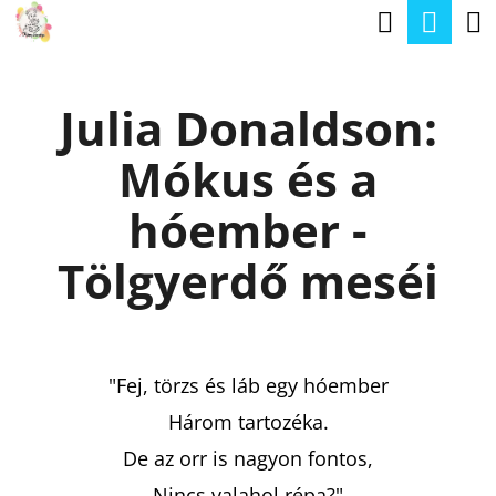
K
Keresé
Kos
Ugrás
O
a
Vissza
Vissza
S
fő
Julia Donaldson:
Á
tartalomhoz
M
R
Mókus és a
I
T
hóember -
K
Tölgyerdő meséi
E
R
E
"Fej, törzs és láb egy hóember
S
Három tartozéka.
?
De az orr is nagyon fontos,
Nincs valahol répa?"