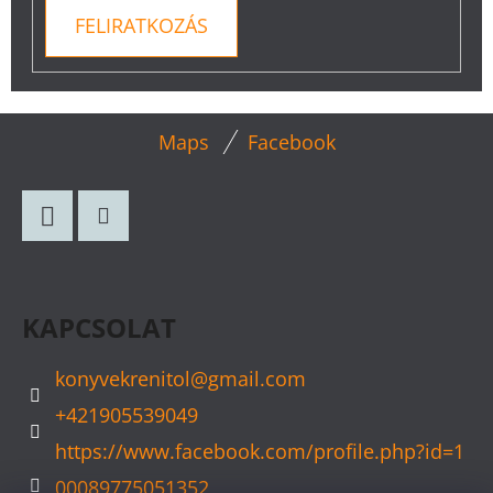
FELIRATKOZÁS
L
Maps
Facebook
Á
B
L
Facebook
Instagram
É
C
KAPCSOLAT
konyvekrenitol
@
gmail.com
+421905539049
https://www.facebook.com/profile.php?id=1
00089775051352