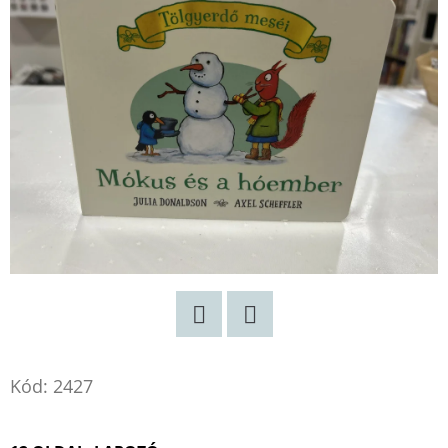
TITKAI
HARLAN
COBEN
€9,90
Korábbi:
€14,50
Twitter
Facebook
Kód:
2427