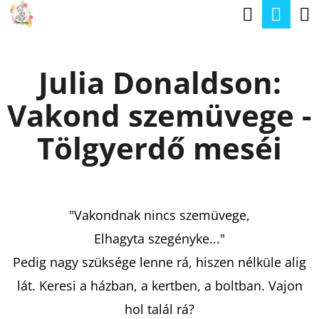
K
Keresé
Kos
Ugrás
O
a
Vissza
Vissza
S
fő
Julia Donaldson:
Á
tartalomhoz
M
R
Vakond szemüvege -
I
T
Tölgyerdő meséi
K
E
R
"Vakondnak nincs szemüvege,
E
Elhagyta szegényke..."
S
Pedig nagy szüksége lenne rá, hiszen nélküle alig
?
lát. Keresi a házban, a kertben, a boltban. Vajon
hol talál rá?