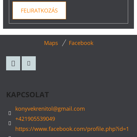
FELIRATKOZÁS
L
Maps
Facebook
Á
B
L
Facebook
Instagram
É
C
KAPCSOLAT
konyvekrenitol
@
gmail.com
+421905539049
https://www.facebook.com/profile.php?id=1