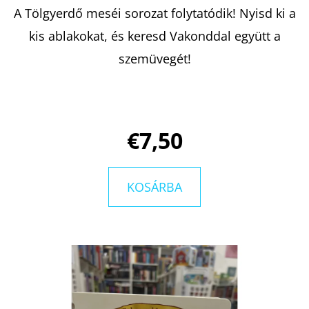
A Tölgyerdő meséi sorozat folytatódik! Nyisd ki a
kis ablakokat, és keresd Vakonddal együtt a
KERESÉS
szemüvegét!
A
J
€7,50
Á
N
L
KOSÁRBA
J
U
K
ELIZA
AND