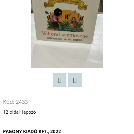
HER
MONSTERS
-
ELIZA
ÉS
A
SZÖRNYEK
FRANCESCA
ZAPPIA
€7,50
Korábbi:
€11,90
Twitter
Facebook
Kód:
2433
12 oldal･lapozó･
PAGONY KIADÓ KFT., 2022