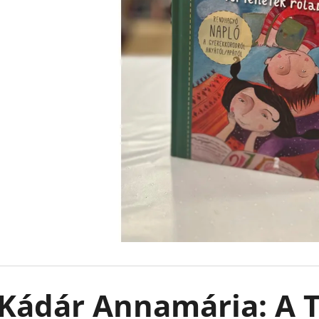
FELFESLŐ KIRÁLYSÁG TAHEREH MAFI
EMILY IN PARIS -
KARTONÁLT CAT
€8,90
Korábbi:
€13,50
€10,90
Kádár Annamária: A T