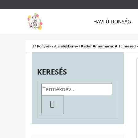
K
Ugrás
O
a
Vissza
Vissza
HAVI ÚJDONSÁG
S
a boltba
a boltba
fő
Á
tartalomhoz
R
Kezdőlap
/
Könyvek
/
Ajándékkönyv
/
Kádár Annamária: A TE meséd -
O
L
KERESÉS
D
A
L
KERESÉS
S
Ó
P
K