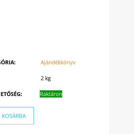
GÓRIA
:
Ajándékkönyv
2 kg
ETŐSÉG:
Raktáron
KOSÁRBA