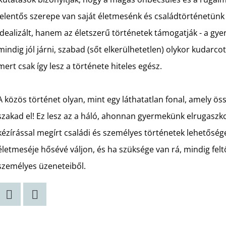
jelentős szerepe van saját életmesénk és családtörténetünk
idealizált, hanem az életszerű történetek támogatják - a gye
mindig jól járni, szabad (sőt elkerülhetetlen) olykor kudarco
mert csak így lesz a története hiteles egész.
A közös történet olyan, mint egy láthatatlan fonal, amely
szakad el! Ez lesz az a háló, ahonnan gyermekünk elrugaszk
kézírással megírt családi és személyes történetek lehetősé
életmeséje hősévé váljon, és ha szüksége van rá, mindig fe
személyes üzeneteiből.
Twitter
Facebook