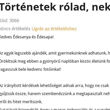
Történetek rólad, ne
Kód:
3066
A
Nincs értékelés
Ugrás az értékeléshez
termék
Kedves Édesanya és Édesapa!
átlagos
értékelése
Az egyik legszebb ajándék, amit gyermekünknek adhatunk, ha
5-
Örökítsük meg ebben a gyönyörű naplóban közös életünk font
ből
ragasszuk bele kedvenc fotóinkat!
0,0
csillag.
Az irányított kérdések lehetőséget adnak arra, hogy ne csak
gyűjtsük össze, hanem szembenézzünk a megtapasztalt nehéz
erőt és hitet merítsünk.
Kutatások bizonyítják, hogy a magas önbecsülés és a ruga