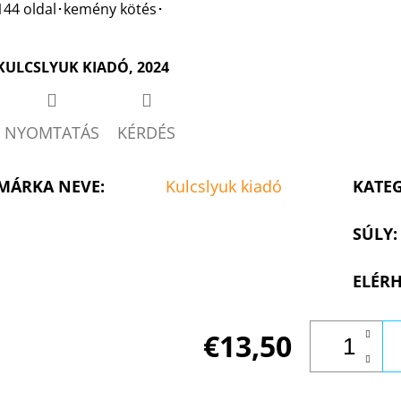
144 oldal･kemény kötés･
KULCSLYUK KIADÓ, 2024
NYOMTATÁS
KÉRDÉS
MÁRKA NEVE
:
Kulcslyuk kiadó
KATE
SÚLY
:
ELÉRH
€13,50