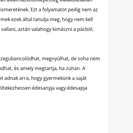
 ismeretének. Ezt a folyamatot pedig nem az
rmek ezek által tanulja meg, hogy nem kell
t vallani, aztán valahogy kimászni a pácból,
 összegubancolódhat, megnyúlhat, de soha nem
odhat, és amely megtartja, ha zuhan. A
get adnak arra, hogy gyermekünk a saját
ltöltekezhessen édesanyja vagy édesapja