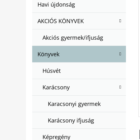
A
Kategóriák
Havi újdonság
A
N
átugrása
T
E
AKCIÓS KÖNYVEK
BARTOS ERIKA : BOGYÓ ÉS BABÓCA
E
BÖNGÉSZŐ
L
G
€12,50
Akciós gyermek/ifjuság
Ó
R
Könyvek
I
Á
Húsvét
K
Karácsony
Karacsonyi gyermek
Karácsony ifjuság
Képregény