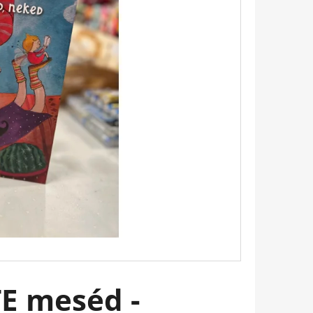
 EMILY PÁRIZSBAN 2. -
HERINE KALENGULA
E meséd -