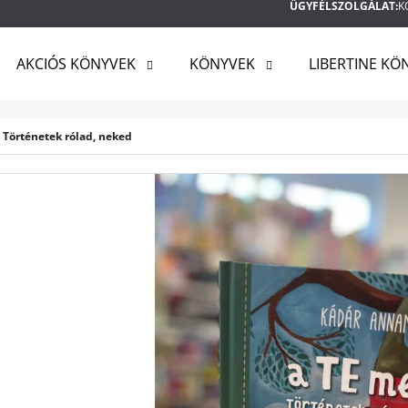
ÜGYFÉLSZOLGÁLAT:
K
AKCIÓS KÖNYVEK
KÖNYVEK
LIBERTINE KÖ
MIT KERES?
 Történetek rólad, neked
KERESÉS
AJÁNLJUK