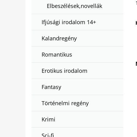
Elbeszélések,novellák
Ifjúsági irodalom 14+
Kalandregény
Romantikus
Erotikus irodalom
Fantasy
Történelmi regény
Krimi
Sci-fi