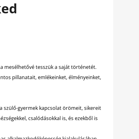
ked
 mesélhetővé tesszük a saját történetét.
os pillanatait, emlékeinket, élményeinket,
 a szülő-gyermek kapcsolat örömeit, sikereit
ségekkel, csalódásokkal is, és ezekből is
lmas alkalmazkodóképesség kialakulásában