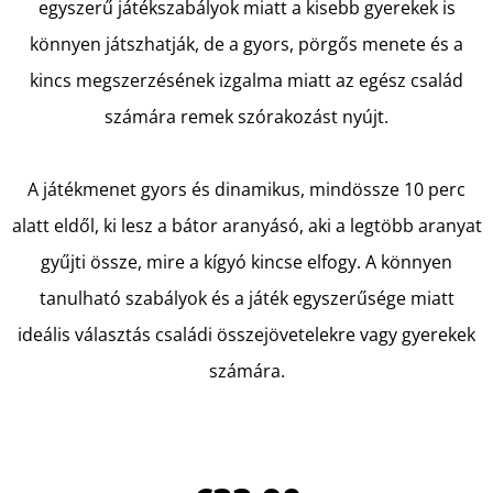
egyszerű játékszabályok miatt a kisebb gyerekek is
könnyen játszhatják, de a gyors, pörgős menete és a
KERESÉS
kincs megszerzésének izgalma miatt az egész család
számára remek szórakozást nyújt.
A
A játékmenet gyors és dinamikus, mindössze 10 perc
J
alatt eldől, ki lesz a bátor aranyásó, aki a legtöbb aranyat
Á
N
gyűjti össze, mire a kígyó kincse elfogy. A könnyen
L
tanulható szabályok és a játék egyszerűsége miatt
J
ideális választás családi összejövetelekre vagy gyerekek
U
számára.
K
MIELŐTT
ÚJRAKEZDENÉM