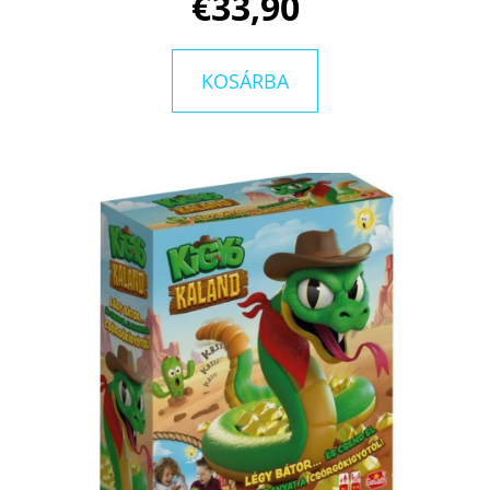
€33,90
PAP
ÉVA
€11,50
Korábbi:
KOSÁRBA
€16,50