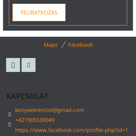
FELIRATKOZÁS
L
Maps
Facebook
Á
B
L
Facebook
Instagram
É
C
KAPCSOLAT
konyvekrenitol
@
gmail.com
+421905539049
https://www.facebook.com/profile.php?id=1