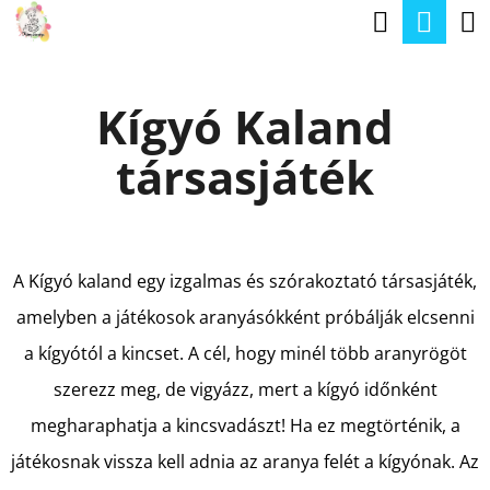
K
Keresé
Kos
Ugrás
O
a
Vissza
Vissza
S
fő
Kígyó Kaland
Á
tartalomhoz
M
R
társasjáték
I
T
K
E
A Kígyó kaland egy izgalmas és szórakoztató társasjáték,
R
amelyben a játékosok aranyásókként próbálják elcsenni
E
a kígyótól a kincset. A cél, hogy minél több aranyrögöt
S
szerezz meg, de vigyázz, mert a kígyó időnként
?
megharaphatja a kincsvadászt! Ha ez megtörténik, a
játékosnak vissza kell adnia az aranya felét a kígyónak. Az