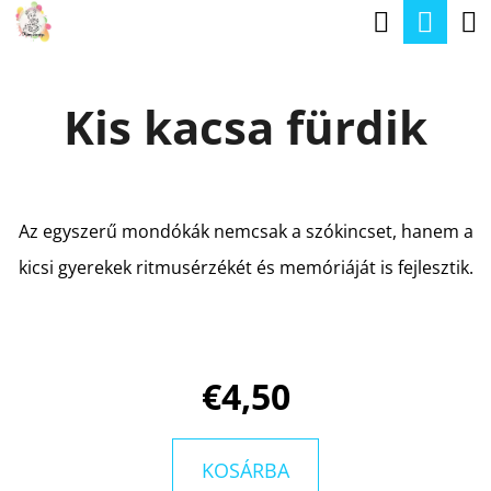
K
Keresé
Kos
Ugrás
O
a
Vissza
Vissza
S
fő
Kis kacsa fürdik
Á
tartalomhoz
M
R
I
T
Az egyszerű mondókák nemcsak a szókincset, hanem a
K
kicsi gyerekek ritmusérzékét és memóriáját is fejlesztik.
E
R
E
S
€4,50
?
KOSÁRBA