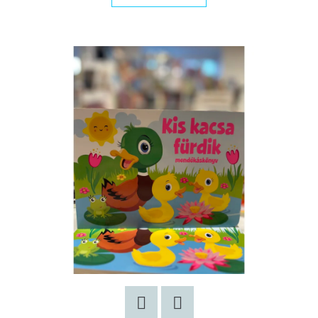
KERESÉS
A
J
Á
N
L
J
U
K
A
SÁRKÁNY