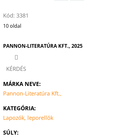
JEGYESE
Twitter
Facebook
-
SZUPERLÉNYEK
Kód:
3381
BÖRTÖNE
3.
10 oldal
JAYMIN
EVE
€8,50
PANNON-LITERATÚRA KFT., 2025
Korábbi:
€12
KÉRDÉS
MÁRKA NEVE
:
Pannon-Literatúra Kft.,
KATEGÓRIA
:
Lapozók, leporellók
SÚLY
: