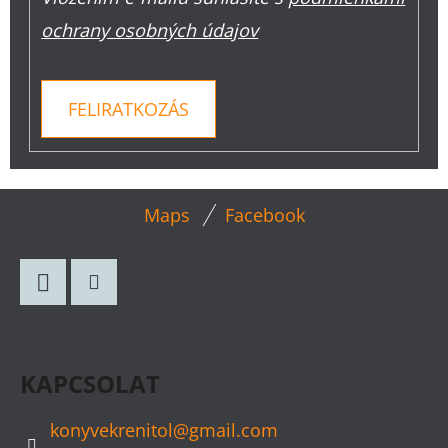
ochrany osobných údajov
FELIRATKOZÁS
L
Maps
Facebook
Á
B
L
Facebook
Instagram
É
C
KAPCSOLAT
konyvekrenitol
@
gmail.com