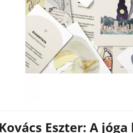
LEJTŐ A TENGER FELÉ
KÖNNYCSEPP A 
BOROS LILLA
€18,90
€13,50
Korábbi:
€17,90
Kovács Eszter: A jóga 