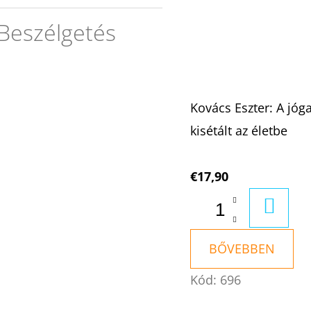
Beszélgetés
Kovács Eszter: A jóg
kisétált az életbe
€17,90
KOSÁ
BŐVEBBEN
Kód:
696