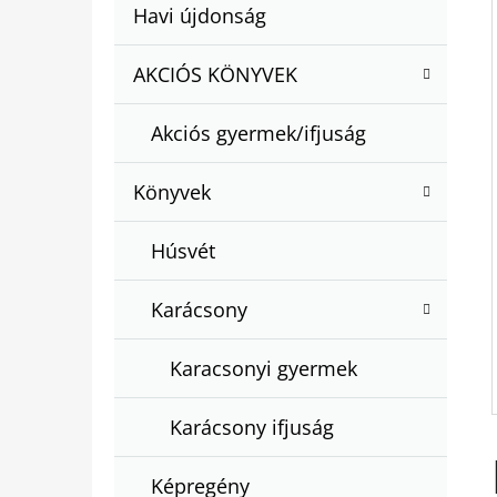
A
Kategóriák
Havi újdonság
A
N
átugrása
T
E
AKCIÓS KÖNYVEK
BARTOS ERIKA : BOGYÓ ÉS BABÓCA
E
BÖNGÉSZŐ
L
G
€12,50
Akciós gyermek/ifjuság
Ó
R
Könyvek
I
Á
Húsvét
K
Karácsony
Karacsonyi gyermek
Karácsony ifjuság
Képregény