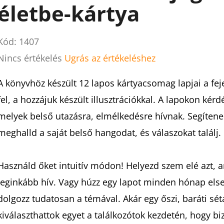
életbe-kártya
Kód:
1407
A
Nincs értékelés
Ugrás az értékeléshez
termék
A könyvhöz készült 12 lapos kártyacsomag lapjai a fej
átlagos
fel, a hozzájuk készült illusztrációkkal. A lapokon ké
értékelése
melyek belső utazásra, elmélkedésre hívnak. Segítenek
5-
meghalld a saját belső hangodat, és válaszokat találj.
ből
0,0
Használd őket intuitív módon! Helyezd szem elé azt, 
csillag.
leginkább hív. Vagy húzz egy lapot minden hónap elsej
dolgozz tudatosan a témával. Akár egy őszi, baráti sétá
kiválaszthattok egyet a találkozótok kezdetén, hogy b