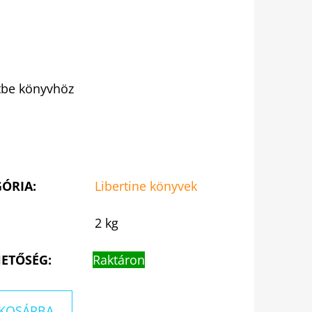
etbe könyvhöz
GÓRIA
:
Libertine könyvek
2 kg
ETŐSÉG:
Raktáron
KOSÁRBA