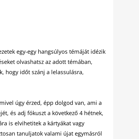
ezetek egy-egy hangsúlyos témáját idézik
rdéseket olvashatsz az adott témában,
, hogy időt szánj a lelassulásra,
amivel úgy érzed, épp dolgod van, ami a
ét, és adj fókuszt a következő 4 hétnek,
ra is elvihetitek a kártyákat vagy
iztosan tanuljatok valami újat egymásról