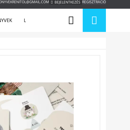
ONYVEKRENITOL@GMAIL.COM
REGISZTRÁCIÓ
BEJELENTKEZÉS
Keresés
Kosár
NYVEK
LÁTOGATÁS A BESZÉD BIRODALMÁBA
TÁRSA