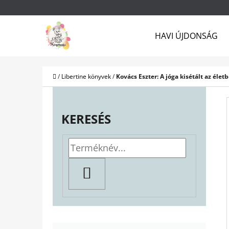
K
Ugrás
O
a
Vissza
Vissza
HAVI ÚJDONSÁG
S
a boltba
a boltba
fő
Á
tartalomhoz
R
Kezdőlap
/
Libertine könyvek
/
Kovács Eszter: A jóga kisétált az élet
O
L
KERESÉS
D
A
L
KERESÉS
S
Ó
P
K