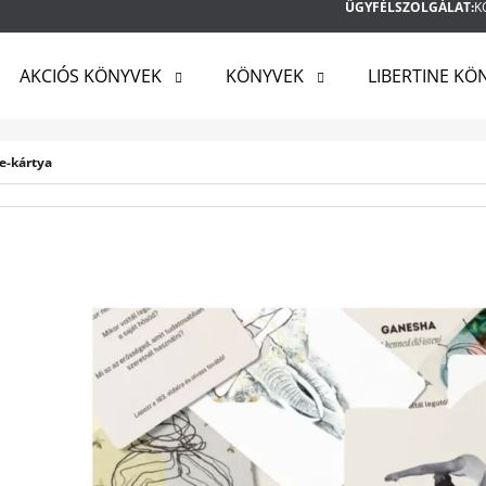
ÜGYFÉLSZOLGÁLAT:
K
AKCIÓS KÖNYVEK
KÖNYVEK
LIBERTINE KÖ
MIT KERES?
be-kártya
KERESÉS
AJÁNLJUK