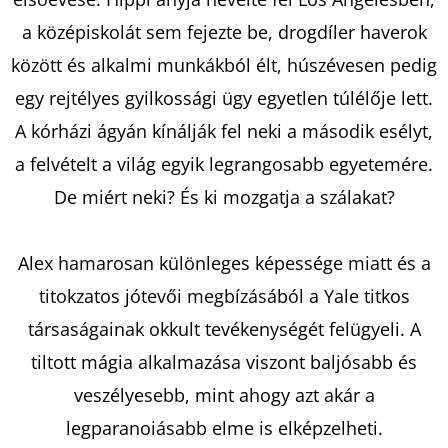
a középiskolát sem fejezte be, drogdíler haverok
KERESÉS
között és alkalmi munkákból élt, húszévesen pedig
egy rejtélyes gyilkossági ügy egyetlen túlélője lett.
A kórházi ágyán kínálják fel neki a második esélyt,
A
a felvételt a világ egyik legrangosabb egyetemére.
J
De miért neki? És ki mozgatja a szálakat?
Á
N
Alex hamarosan különleges képessége miatt és a
L
J
titokzatos jótevői megbízásából a Yale titkos
U
társaságainak okkult tevékenységét felügyeli. A
K
tiltott mágia alkalmazása viszont baljósabb és
veszélyesebb, mint ahogy azt akár a
A
legparanoiásabb elme is elképzelheti.
SZÍVVERÉSEK