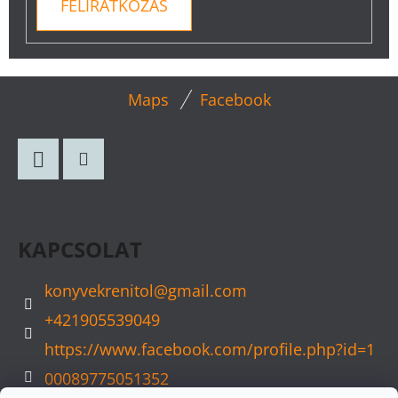
FELIRATKOZÁS
L
Maps
Facebook
Á
B
L
Facebook
Instagram
É
C
KAPCSOLAT
konyvekrenitol
@
gmail.com
+421905539049
https://www.facebook.com/profile.php?id=1
00089775051352