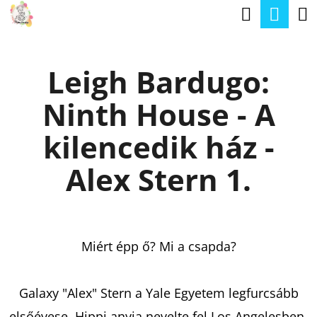
K
Keresé
Kos
Ugrás
O
a
Vissza
Vissza
S
fő
Leigh Bardugo:
Á
tartalomhoz
M
R
Ninth House - A
I
T
kilencedik ház -
K
Alex Stern 1.
E
R
E
Miért épp ő? Mi a csapda?
S
?
Galaxy "Alex" Stern a Yale Egyetem legfurcsább
elsőévese. Hippi anyja nevelte fel Los Angelesben,