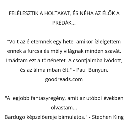
SZIGETE
LAURA
IMAI
FELÉLESZTIK A HOLTAKAT, ÉS NÉHA AZ ÉLŐK A
MESSINA
PRÉDÁK...
€9,40
Korábbi:
€14,50
"Volt az életemnek egy hete, amikor ízlelgettem
ennek a furcsa és mély világnak minden szavát.
Imádtam ezt a történetet. A csontjaimba ivódott,
és az álmaimban élt." - Paul Bunyun,
goodreads.com
"A legjobb fantasyregény, amit az utóbbi években
olvastam...
Bardugo képzelőereje bámulatos." - Stephen King