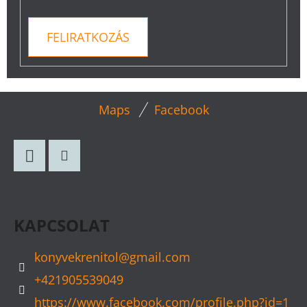
FELIRATKOZÁS
L
Maps
Facebook
Á
B
L
Facebook
Instagram
É
C
KAPCSOLAT
konyvekrenitol
@
gmail.com
+421905539049
https://www.facebook.com/profile.php?id=1