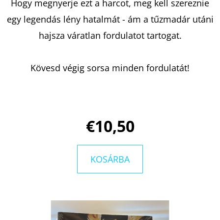
TITKAI
Hogy megnyerje ezt a harcot, meg kell szereznie
HARLAN
COBEN
egy legendás lény hatalmát - ám a tűzmadár utáni
hajsza váratlan fordulatot tartogat.
€9,90
Korábbi:
€14,50
Kövesd végig sorsa minden fordulatát!
€10,50
KOSÁRBA