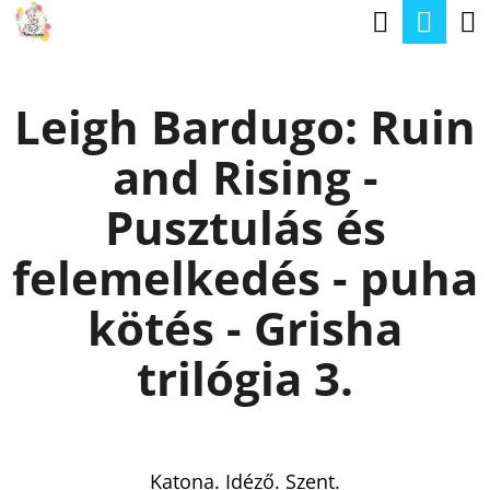
K
Keresé
Kos
Ugrás
O
a
Vissza
Vissza
S
fő
Leigh Bardugo: Ruin
Á
tartalomhoz
M
R
and Rising -
I
T
Pusztulás és
K
felemelkedés - puha
E
R
kötés - Grisha
E
trilógia 3.
S
?
Katona. Idéző. Szent.