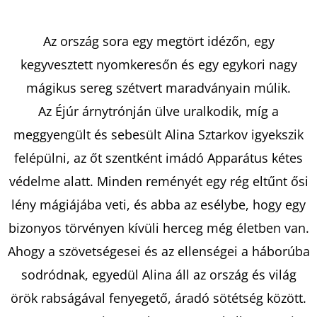
Az ország sora egy megtört idézőn, egy
KERESÉS
kegyvesztett nyomkeresőn és egy egykori nagy
mágikus sereg szétvert maradványain múlik.
Az Éjúr árnytrónján ülve uralkodik, míg a
A
J
meggyengült és sebesült Alina Sztarkov igyekszik
Á
felépülni, az őt szentként imádó Apparátus kétes
N
védelme alatt. Minden reményét egy rég eltűnt ősi
L
lény mágiájába veti, és abba az esélybe, hogy egy
J
U
bizonyos törvényen kívüli herceg még életben van.
K
Ahogy a szövetségesei és az ellenségei a háborúba
sodródnak, egyedül Alina áll az ország és világ
A
örök rabságával fenyegető, áradó sötétség között.
KISVÁROS