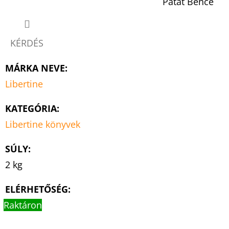
Patat Bence
KÉRDÉS
MÁRKA NEVE
:
Libertine
KATEGÓRIA
:
Libertine könyvek
SÚLY
:
2 kg
ELÉRHETŐSÉG:
Raktáron