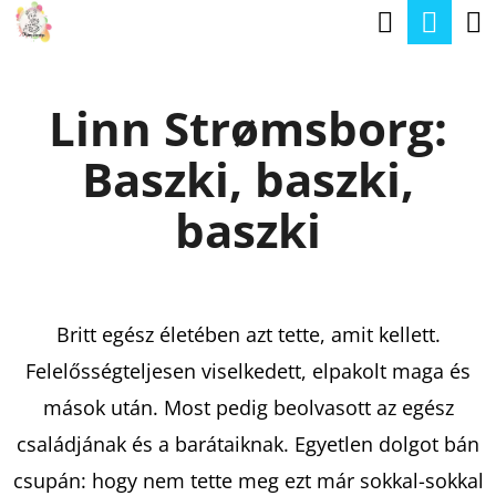
K
Keresé
Kos
Ugrás
O
a
Vissza
Vissza
S
fő
Linn Strømsborg:
Á
tartalomhoz
M
R
Baszki, baszki,
I
T
baszki
K
E
R
Britt egész életében azt tette, amit kellett.
E
Felelősségteljesen viselkedett, elpakolt maga és
S
mások után. Most pedig beolvasott az egész
?
családjának és a barátaiknak. Egyetlen dolgot bán
csupán: hogy nem tette meg ezt már sokkal-sokkal