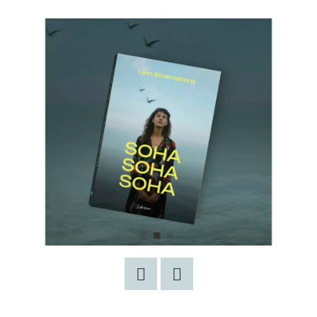
MAUTHAUSEN
GYERMEKE
€10,90
Korábbi:
€15,90
Twitter
Facebook