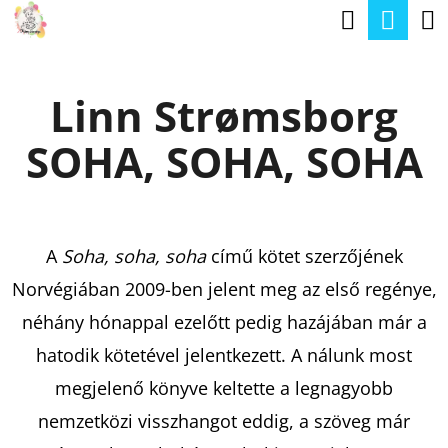
K
Keresé
Kos
Ugrás
O
a
Vissza
Vissza
S
fő
Linn Strømsborg
Á
tartalomhoz
M
R
SOHA, SOHA, SOHA
I
T
K
E
A
Soha, soha, soha
című kötet szerzőjének
R
Norvégiában 2009-ben jelent meg az első regénye,
E
néhány hónappal ezelőtt pedig hazájában már a
S
hatodik kötetével jelentkezett. A nálunk most
?
megjelenő könyve keltette a legnagyobb
nemzetközi visszhangot eddig, a szöveg már