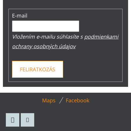
E-mail
Vložením e-mailu súhlasíte s
podmienkami
ochrany osobných údajov
FELIRATKOZÁS
L
Maps
Facebook
Á
B
L