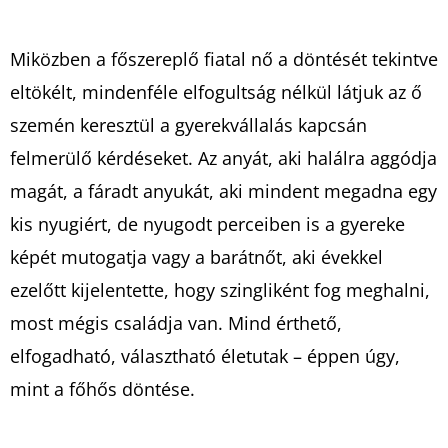
Miközben a főszereplő fiatal nő a döntését tekintve
eltökélt, mindenféle elfogultság nélkül látjuk az ő
szemén keresztül a gyerekvállalás kapcsán
felmerülő kérdéseket. Az anyát, aki halálra aggódja
magát, a fáradt anyukát, aki mindent megadna egy
kis nyugiért, de nyugodt perceiben is a gyereke
képét mutogatja vagy a barátnőt, aki évekkel
ezelőtt kijelentette, hogy szingliként fog meghalni,
most mégis családja van. Mind érthető,
elfogadható, választható életutak – éppen úgy,
mint a főhős döntése.