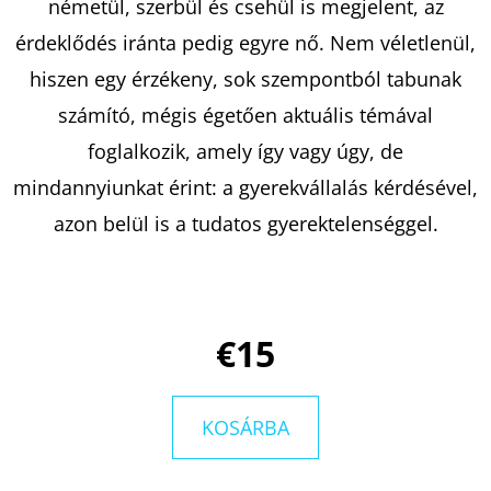
németül, szerbül és csehül is megjelent, az
érdeklődés iránta pedig egyre nő. Nem véletlenül,
KERESÉS
hiszen egy érzékeny, sok szempontból tabunak
számító, mégis égetően aktuális témával
foglalkozik, amely így vagy úgy, de
A
mindannyiunkat érint: a gyerekvállalás kérdésével,
J
azon belül is a tudatos gyerektelenséggel.
Á
N
L
J
€15
U
K
KOSÁRBA
ELLIE
MIDWOOD: