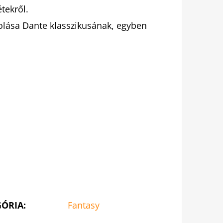
tekről.
olása Dante klasszikusának, egyben
GÓRIA
:
Fantasy