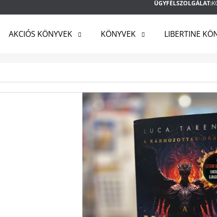
ÜGYFÉLSZOLGÁLAT:
K
AKCIÓS KÖNYVEK
KÖNYVEK
LIBERTINE KÖ
MIT KERES?
KERESÉS
AJÁNLJUK