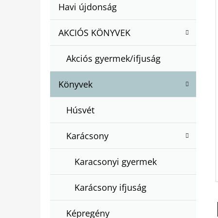
A
Kategóriák
Havi újdonság
A
N
átugrása
T
E
AKCIÓS KÖNYVEK
BARTOS ERIKA : BOGYÓ ÉS BABÓCA
E
BÖNGÉSZŐ
L
G
€12,50
Akciós gyermek/ifjuság
Ó
R
Könyvek
I
Á
Húsvét
K
Karácsony
Karacsonyi gyermek
Karácsony ifjuság
Képregény