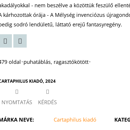
akadályokkal - nem beszélve a közöttük feszülő ellenté
A kárhozottak órája - A Mélység invenciózus újragond
pedig sodró lendületű, láttató erejű fantasyregény.
Twitter
Facebook
479 oldal･puhatáblás, ragasztókötött･
CARTAPHILUS KIADÓ, 2024
NYOMTATÁS
KÉRDÉS
MÁRKA NEVE
:
Cartaphilus kiadó
KATE