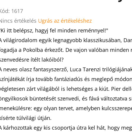
Kód:
1617
A
Nincs értékelés
Ugrás az értékeléshez
termék
"Ki itt belépsz, hagyj fel minden reménnyel!"
átlagos
A világirodalom egyik legnagyobb klasszikusában, Dante
értékelése
fogadja a Pokolba érkezőt. De vajon valóban minden r
5-
szenvedésre ítélt lakóiból?
ből
A neves olasz fantasyszerző, Luca Tarenzi trilógiájána
0,0
színjátékát írja tovább fantáziadús és meglepő módon,
csillag.
végletesen zárt világából is lehetséges a kiút. Pier de
öngyilkosok büntetését szenvedi, és fává változtatva sí
menekülésre: egy olyan tervet, amelyben kulcsszerepet
kísérte túlvilági útján.
A kárhozottak egy kis csoportja útra kel hát, hogy me