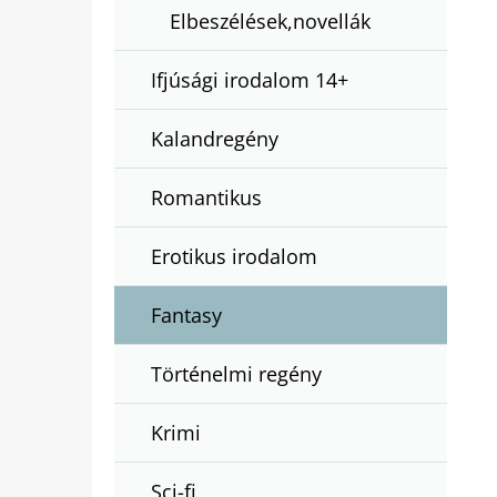
Elbeszélések,novellák
Ifjúsági irodalom 14+
Kalandregény
Romantikus
Erotikus irodalom
Fantasy
Történelmi regény
Krimi
Sci-fi