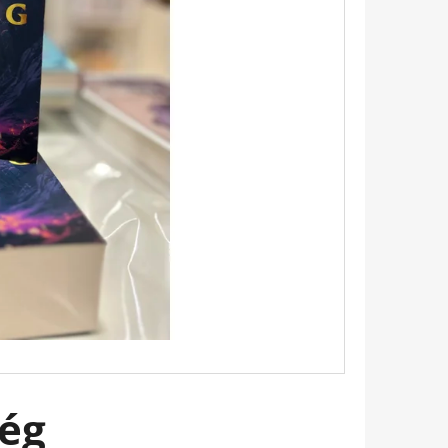
 EMILY PÁRIZSBAN 2. -
HERINE KALENGULA
ség