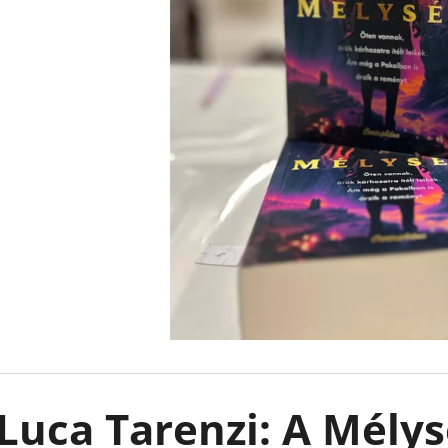
FELFESLŐ KIRÁLYSÁG TAHEREH MAFI
EMILY IN PARIS -
KARTONÁLT CAT
€8,90
Korábbi:
€13,50
€10,90
Luca Tarenzi: A Mély