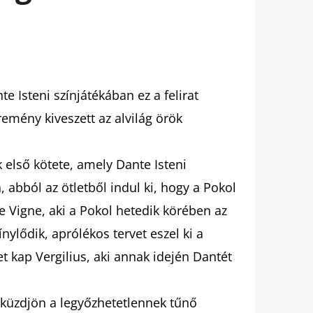
 Isteni színjátékában ez a felirat
emény kiveszett az alvilág örök
k első kötete, amely Dante Isteni
 abból az ötletből indul ki, hogy a Pokol
lle Vigne, aki a Pokol hetedik körében az
nylődik, aprólékos tervet eszel ki a
 kap Vergilius, aki annak idején Dantét
gküzdjön a legyőzhetetlennek tűnő