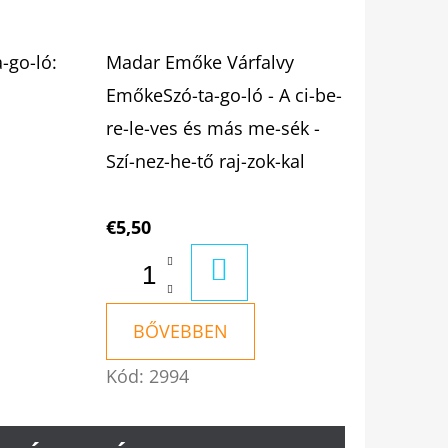
-go-ló:
Madar Emőke Várfalvy
EmőkeSzó-ta-go-ló - A ci-be-
re-le-ves és más me-sék -
Szí-nez-he-tő raj-zok-kal
RBA
€5,50
KOSÁRBA
BŐVEBBEN
Kód:
2994