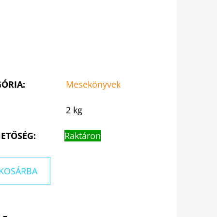
GÓRIA
:
Mesekönyvek
2 kg
ETŐSÉG:
Raktáron
KOSÁRBA