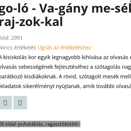
go-ló - Va-gány me-sék
raj-zok-kal
Kód:
2991
A
Nincs értékelés
Ugrás az értékeléshez
termék
A kisiskolás kor egyik legnagyobb kihívása az olvasás 
átlagos
olvasás sebességének fejlesztéséhez a szótagolás nag
értékelése
barátkozó kisdiákoknak. A rövid, szótagolt mesék melle
5-
feladatok sikerélményt nyújtanak, amik további olvasá
ből
0,0
Twitter
Facebook
csillag.
28 oldal･puhatáblás, ragasztókötött･