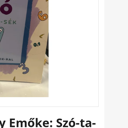
 EMILY PÁRIZSBAN 2. -
HERINE KALENGULA
 Emőke: Szó-ta-