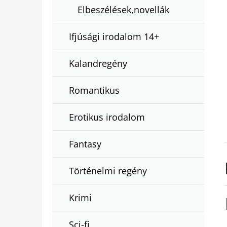
Elbeszélések,novellák
Ifjúsági irodalom 14+
Kalandregény
Romantikus
Erotikus irodalom
Fantasy
Történelmi regény
Krimi
Sci-fi