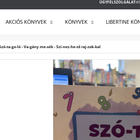
ÜGYFÉLSZOLGÁLAT:
K
AKCIÓS KÖNYVEK
KÖNYVEK
LIBERTINE KÖ
MIT KERES?
-ta-go-ló - Va-gány me-sék - Szí-nez-he-tő raj-zok-kal
KERESÉS
AJÁNLJUK