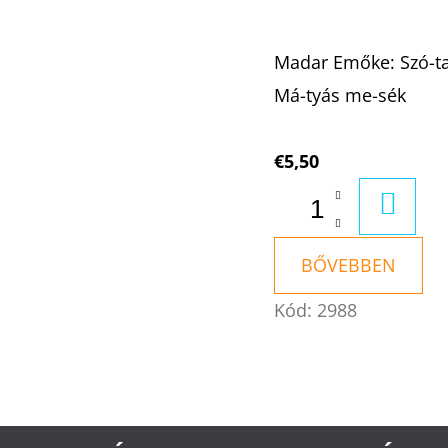
Madar Emőke: Szó-ta
Má-tyás me-sék
€5,50
KOSÁ
BŐVEBBEN
Kód:
2988