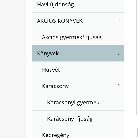
A
Kategóriák
Havi újdonság
A
N
átugrása
T
E
AKCIÓS KÖNYVEK
BARTOS ERIKA : BOGYÓ ÉS BABÓCA
E
BÖNGÉSZŐ
L
G
€12,50
Akciós gyermek/ifjuság
Ó
R
Könyvek
I
Á
Húsvét
K
Karácsony
Karacsonyi gyermek
Karácsony ifjuság
Képregény