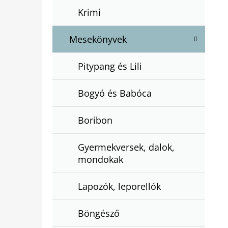
Krimi
Mesekönyvek
Pitypang és Lili
Bogyó és Babóca
Boribon
Gyermekversek, dalok,
mondokak
Lapozók, leporellók
Böngésző