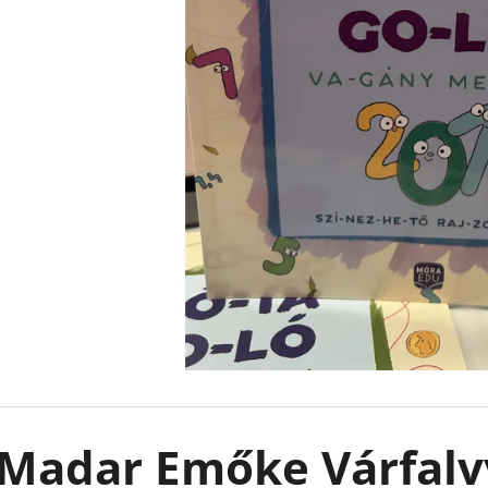
FELFESLŐ KIRÁLYSÁG TAHEREH MAFI
EMILY IN PARIS -
KARTONÁLT CAT
€8,90
Korábbi:
€13,50
€10,90
Madar Emőke Várfalvy