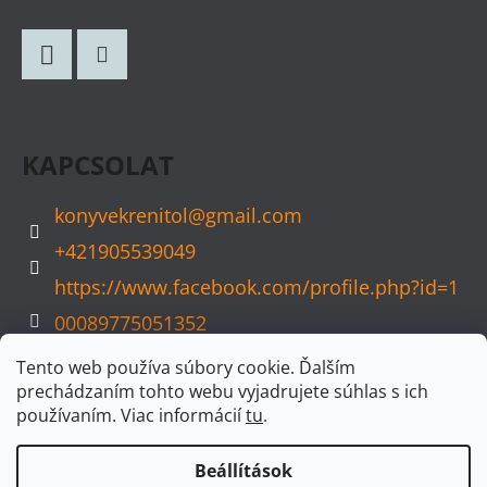
Á
B
L
Facebook
Instagram
É
C
KAPCSOLAT
konyvekrenitol
@
gmail.com
+421905539049
https://www.facebook.com/profile.php?id=1
00089775051352
konyvvarazs
Tento web používa súbory cookie. Ďalším
prechádzaním tohto webu vyjadrujete súhlas s ich
používaním. Viac informácií
tu
.
Beállítások
Shoptet készítette