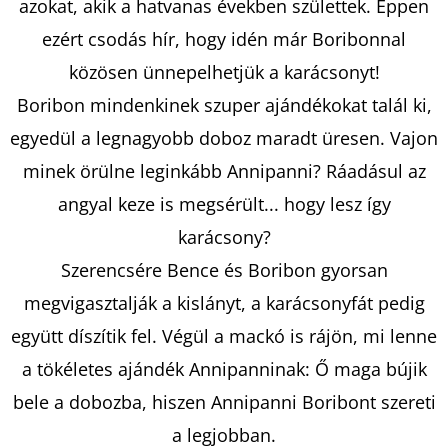
azokat, akik a hatvanas években születtek. Éppen
ezért csodás hír, hogy idén már Boribonnal
KERESÉS
közösen ünnepelhetjük a karácsonyt!
Boribon mindenkinek szuper ajándékokat talál ki,
egyedül a legnagyobb doboz maradt üresen. Vajon
A
minek örülne leginkább Annipanni? Ráadásul az
J
angyal keze is megsérült... hogy lesz így
Á
karácsony?
N
L
Szerencsére Bence és Boribon gyorsan
J
megvigasztalják a kislányt, a karácsonyfát pedig
U
együtt díszítik fel. Végül a mackó is rájön, mi lenne
K
a tökéletes ajándék Annipanninak: Ő maga bújik
bele a dobozba, hiszen Annipanni Boribont szereti
ELLIE
a legjobban.
MIDWOOD: