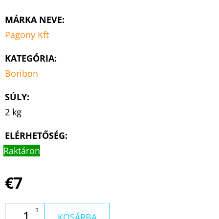
MÁRKA NEVE
:
Pagony Kft
KATEGÓRIA
:
Boribon
SÚLY
:
2 kg
ELÉRHETŐSÉG:
Raktáron
€7
KOSÁRBA