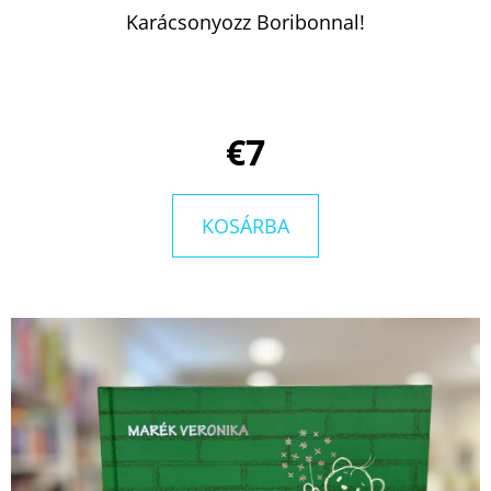
MAUTHAUSEN
Karácsonyozz Boribonnal!
GYERMEKE
€10,90
Korábbi:
€15,90
€7
KOSÁRBA