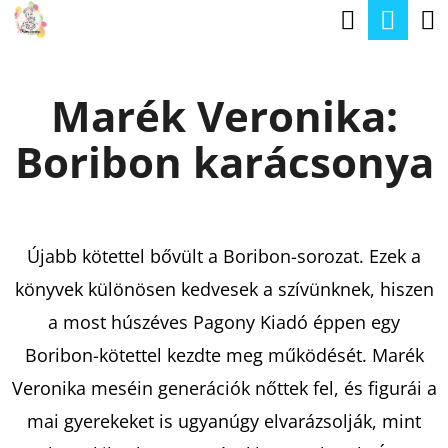
K
Keresé
Kos
Ugrás
O
a
Vissza
Vissza
S
fő
Marék Veronika:
Á
tartalomhoz
M
R
Boribon karácsonya
I
T
K
E
Újabb kötettel bővült a Boribon-sorozat. Ezek a
R
könyvek különösen kedvesek a szívünknek, hiszen
E
a most húszéves Pagony Kiadó éppen egy
S
Boribon-kötettel kezdte meg működését. Marék
?
Veronika meséin generációk nőttek fel, és figurái a
mai gyerekeket is ugyanúgy elvarázsolják, mint