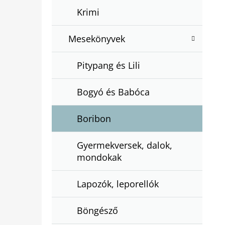
Krimi
Mesekönyvek
Pitypang és Lili
Bogyó és Babóca
Boribon
Gyermekversek, dalok,
mondokak
Lapozók, leporellók
Böngésző