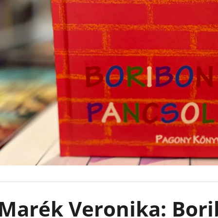
LEJTŐ A TENGER FELÉ
JOHANNA CHEN,
€18,90
€10,50
Korábbi:
€15
Marék Veronika: Bori