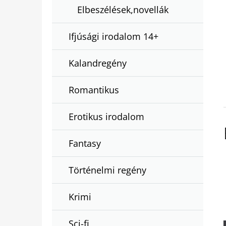
Elbeszélések,novellák
Ifjúsági irodalom 14+
Kalandregény
Romantikus
Erotikus irodalom
Fantasy
Történelmi regény
Krimi
Sci-fi