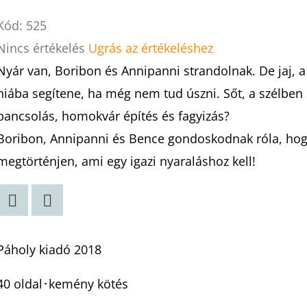
Kód:
525
A
Nincs értékelés
Ugrás az értékeléshez
termék
Nyár van, Boribon és Annipanni strandolnak. De jaj, a 
átlagos
hiába segítene, ha még nem tud úszni. Sőt, a szélbe
értékelése
pancsolás, homokvár építés és fagyizás?
5-
Boribon, Annipanni és Bence gondoskodnak róla, ho
ből
megtörténjen, ami egy igazi nyaraláshoz kell!
0,0
csillag.
Twitter
Facebook
Páholy kiadó 2018
40 oldal･kemény kötés