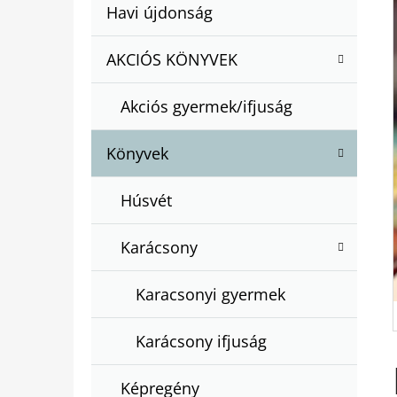
A
Kategóriák
Havi újdonság
A
N
átugrása
T
E
AKCIÓS KÖNYVEK
BARTOS ERIKA : BOGYÓ ÉS BABÓCA
E
BÖNGÉSZŐ
L
G
€12,50
Akciós gyermek/ifjuság
Ó
R
Könyvek
I
Á
Húsvét
K
Karácsony
Karacsonyi gyermek
Karácsony ifjuság
Képregény