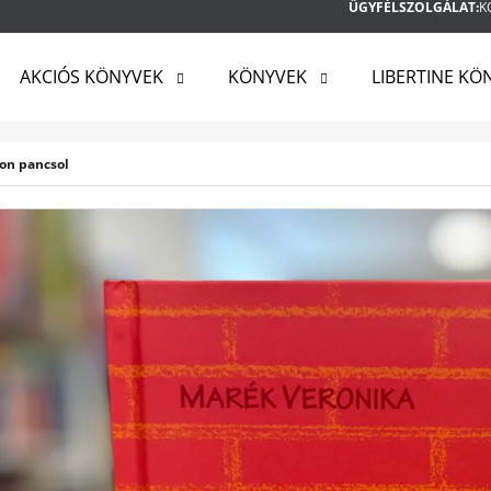
ÜGYFÉLSZOLGÁLAT:
K
AKCIÓS KÖNYVEK
KÖNYVEK
LIBERTINE KÖ
MIT KERES?
bon pancsol
KERESÉS
AJÁNLJUK