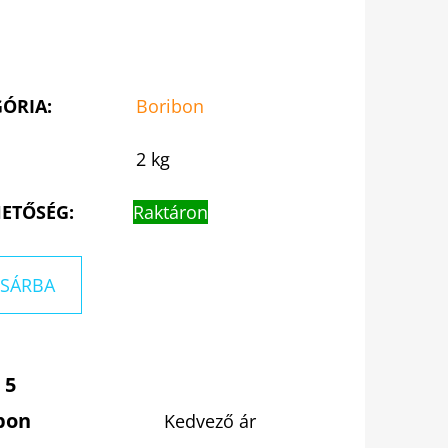
GÓRIA
:
Boribon
2 kg
ETŐSÉG:
Raktáron
SÁRBA
 5
pon
Kedvező ár