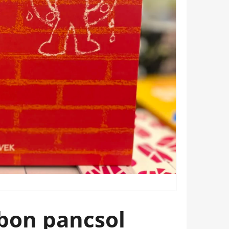
 KATHERINEJ.
bon pancsol