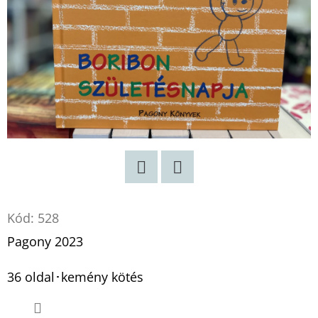
TENGER
FELÉ
€18,90
Twitter
Facebook
Kód:
528
Pagony 2023
36 oldal･kemény kötés