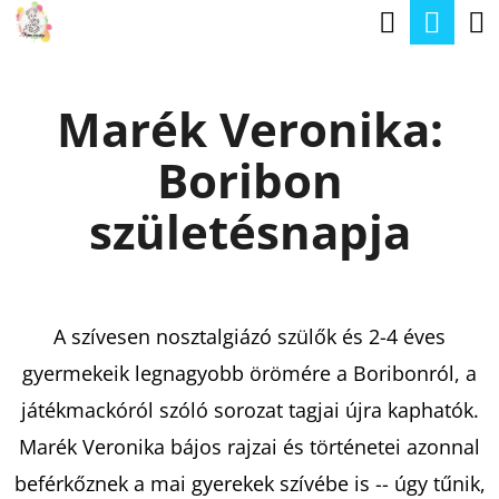
K
Keresé
Kos
Ugrás
O
a
Vissza
Vissza
S
fő
Marék Veronika:
Á
tartalomhoz
M
R
Boribon
I
T
születésnapja
K
E
R
A szívesen nosztalgiázó szülők és 2-4 éves
E
gyermekeik legnagyobb örömére a Boribonról, a
S
játékmackóról szóló sorozat tagjai újra kaphatók.
?
Marék Veronika bájos rajzai és történetei azonnal
beférkőznek a mai gyerekek szívébe is -- úgy tűnik,