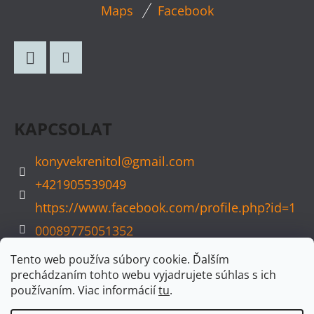
L
Maps
Facebook
Á
B
L
Facebook
Instagram
É
C
KAPCSOLAT
konyvekrenitol
@
gmail.com
+421905539049
https://www.facebook.com/profile.php?id=1
00089775051352
konyvvarazs
Tento web používa súbory cookie. Ďalším
prechádzaním tohto webu vyjadrujete súhlas s ich
používaním. Viac informácií
tu
.