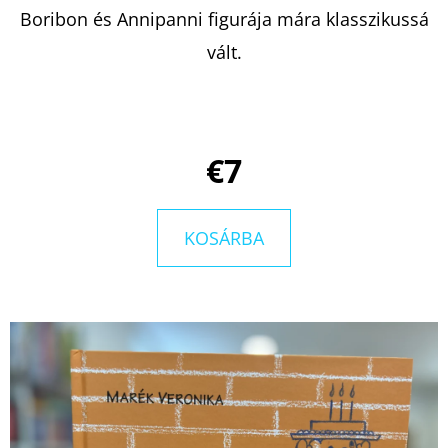
Boribon és Annipanni figurája mára klasszikussá
vált.
KERESÉS
A
€7
J
Á
N
KOSÁRBA
L
J
U
K
LEJTŐ
A