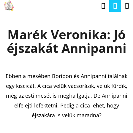
K
Keresé
Kos
Ugrás
O
a
Vissza
Vissza
S
fő
Marék Veronika: Jó
Á
tartalomhoz
M
R
éjszakát Annipanni
I
T
K
E
Ebben a mesében Boribon és Annipanni találnak
R
egy kiscicát. A cica velük vacsorázik, velük fürdik,
E
még az esti mesét is meghallgatja. De Annipanni
S
elfelejti lefektetni. Pedig a cica lehet, hogy
?
éjszakára is velük maradna?