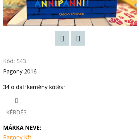
MAUTHAUSEN
GYERMEKE
€10,90
Korábbi:
€15,90
Twitter
Facebook
Kód:
543
Pagony 2016
34 oldal･kemény kötés･
KÉRDÉS
MÁRKA NEVE
:
Pagony Kft