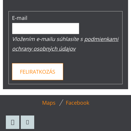
E-mail
Vložením e-mailu súhlasíte s
podmienkami
ochrany osobných údajov
FELIRATKOZÁS
L
Maps
Facebook
Á
B
L