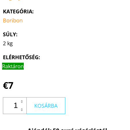
KATEGÓRIA
:
Boribon
SÚLY
:
2 kg
ELÉRHETŐSÉG:
Raktáron
€7
KOSÁRBA