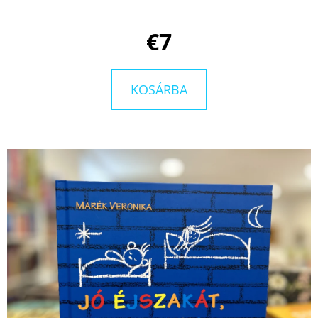
€7
KERESÉS
KOSÁRBA
A
J
Á
N
L
J
U
K
ELLIE
MIDWOOD: