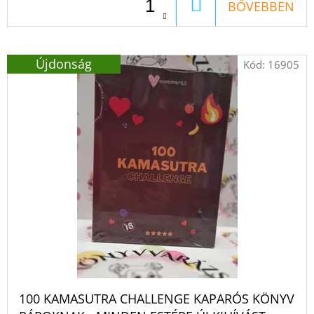
A
PAP
KOSÁRBA
BŐVEBBEN
ÉVA
€11,50
Korábbi:
€16,50
Újdonság
Kód:
16905
100 KAMASUTRA CHALLENGE KAPARÓS KÖNYV