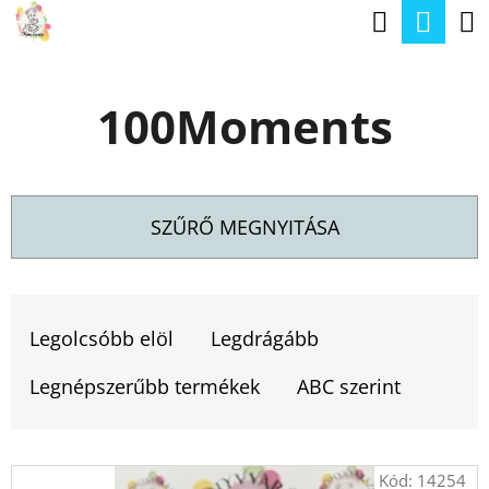
K
Keresé
Kos
Ugrás
O
a
Vissza
Vissza
S
fő
100Moments
Á
tartalomhoz
M
R
I
T
SZŰRŐ MEGNYITÁSA
K
E
T
R
E
Legolcsóbb elöl
Legdrágább
E
R
S
Legnépszerűbb termékek
ABC szerint
M
?
É
T
Kód:
14254