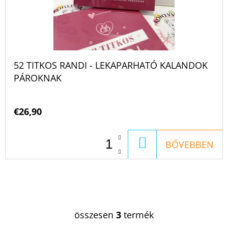
52 TITKOS RANDI - LEKAPARHATÓ KALANDOK
PÁROKNAK
€26,90
KOSÁRBA
BŐVEBBEN
összesen
3
termék
L