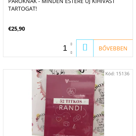
PÁROKNAK - MINDEN ESTÉRE ÚJ KIHÍVÁST
TARTOGAT!
€25,90
KOSÁRBA
BŐVEBBEN
Kód:
15136