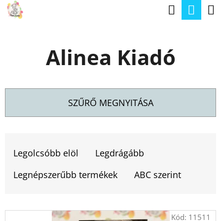
K
Keresé
Kos
Ugrás
O
a
Vissza
Vissza
S
fő
Alinea Kiadó
Á
tartalomhoz
M
R
I
T
SZŰRŐ MEGNYITÁSA
K
E
T
R
E
Legolcsóbb elöl
Legdrágább
E
R
S
Legnépszerűbb termékek
ABC szerint
M
?
É
T
Kód:
11511