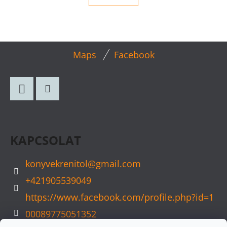
S
T
A
I
R
L
Maps
Facebook
Á
Á
N
B
Y
L
Í
Facebook
Instagram
T
É
Á
C
S
KAPCSOLAT
E
L
konyvekrenitol
@
gmail.com
E
+421905539049
M
https://www.facebook.com/profile.php?id=1
E
00089775051352
I