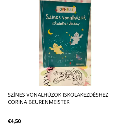
K
E
E
R
K
KERESÉS
M
R
É
E
K
N
A
E
J
D
Á
K
E
N
L
Z
L
I
J
É
S
U
S
SZÍNES VONALHÚZÓK ISKOLAKEZDÉSHEZ
K
T
CORINA BEURENMEISTER
E
Á
J
€4,50
THE
HALF