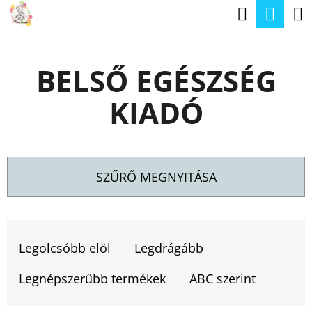
K
Keresé
Kos
Ugrás
O
a
Vissza
Vissza
S
fő
BELSŐ EGÉSZSÉG
Á
tartalomhoz
M
R
KIADÓ
I
T
K
E
SZŰRŐ MEGNYITÁSA
R
E
T
S
E
Legolcsóbb elöl
Legdrágább
?
R
Legnépszerűbb termékek
ABC szerint
M