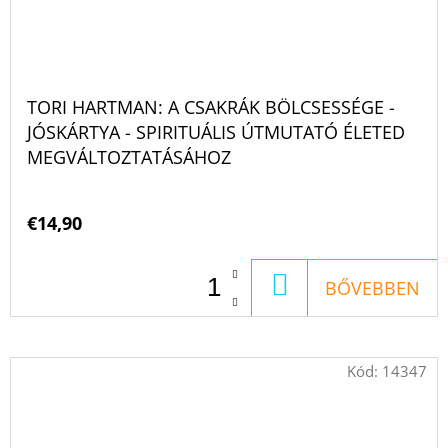
TORI HARTMAN: A CSAKRÁK BÖLCSESSÉGE -
JÓSKÁRTYA - SPIRITUÁLIS ÚTMUTATÓ ÉLETED
MEGVÁLTOZTATÁSÁHOZ
€14,90
KOSÁRBA
BŐVEBBEN
Kód:
14347