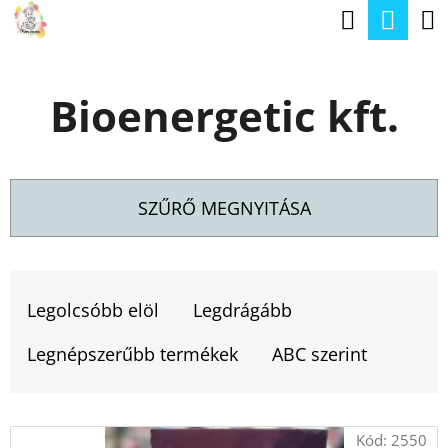
K
Keresé
Kos
Ugrás
O
a
Vissza
Vissza
S
fő
Bioenergetic kft.
Á
tartalomhoz
M
R
I
T
SZŰRŐ MEGNYITÁSA
K
E
T
R
E
Legolcsóbb elöl
Legdrágább
E
R
S
Legnépszerűbb termékek
ABC szerint
M
?
É
T
Kód:
2550