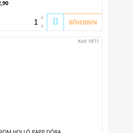
2,90
KOSÁRBA
BŐVEBBEN
Kód:
5871
ROM HOLLÓ PAPP DÓRA