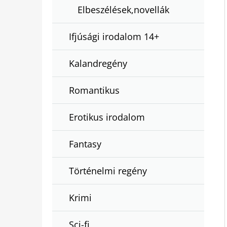
Elbeszélések,novellák
Ifjúsági irodalom 14+
Kalandregény
Romantikus
Erotikus irodalom
Fantasy
Történelmi regény
Krimi
Sci-fi