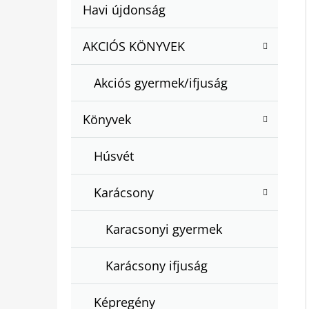
A
Kategóriák
Havi újdonság
A
N
átugrása
T
E
AKCIÓS KÖNYVEK
BARTOS ERIKA : BOGYÓ ÉS BABÓCA
E
BÖNGÉSZŐ
L
G
€12,50
Akciós gyermek/ifjuság
Ó
R
Könyvek
I
Á
Húsvét
K
Karácsony
Karacsonyi gyermek
Karácsony ifjuság
Képregény