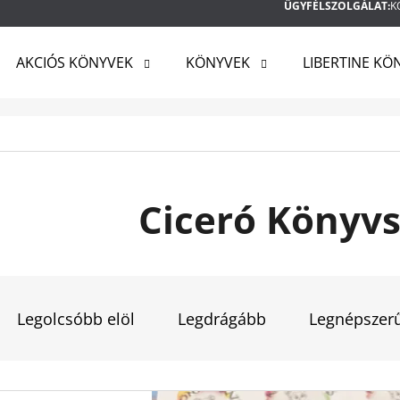
ÜGYFÉLSZOLGÁLAT:
K
AKCIÓS KÖNYVEK
KÖNYVEK
LIBERTINE KÖ
MIT KERES?
KERESÉS
Ciceró Könyvs
AJÁNLJUK
T
E
Legolcsóbb elöl
Legdrágább
Legnépszer
R
M