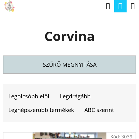
K
Keresé
Kos
Ugrás
O
a
Vissza
Vissza
S
fő
Corvina
Á
tartalomhoz
M
R
I
T
SZŰRŐ MEGNYITÁSA
K
E
T
R
E
Legolcsóbb elöl
Legdrágább
E
R
S
Legnépszerűbb termékek
ABC szerint
M
?
É
T
Kód:
3039