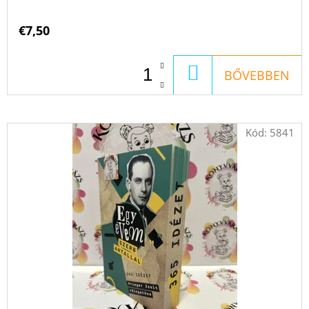
€7,50
KOSÁRBA
BŐVEBBEN
Kód:
5841