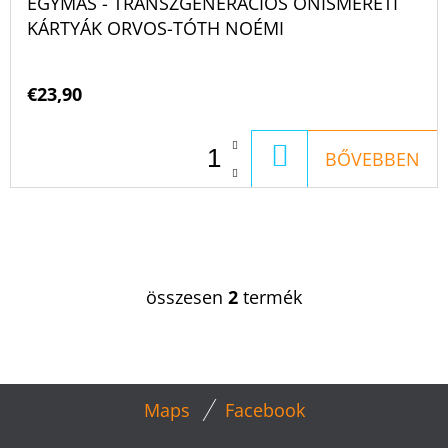
EGYMÁS - TRANSZGENERÁCIÓS ÖNISMERETI
KÁRTYÁK ORVOS-TÓTH NOÉMI
€23,90
KOSÁRBA
BŐVEBBEN
összesen
2
termék
L
I
S
T
L
A
Maps
Facebook
Á
I