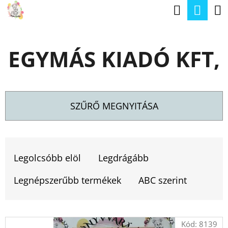
K
Keresé
Kos
Ugrás
O
a
Vissza
Vissza
S
fő
EGYMÁS KIADÓ KFT,
Á
tartalomhoz
M
R
I
T
SZŰRŐ MEGNYITÁSA
K
E
T
R
E
Legolcsóbb elöl
Legdrágább
E
R
S
Legnépszerűbb termékek
ABC szerint
M
?
É
T
Kód:
8139