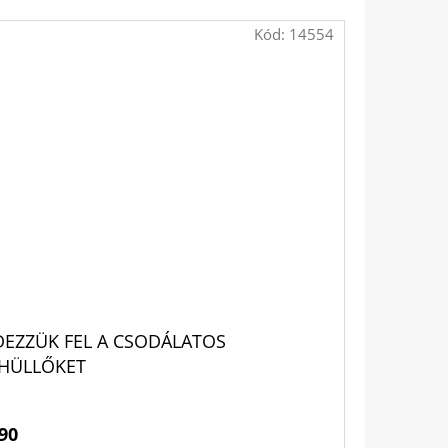
Kód:
14554
DEZZÜK FEL A CSODÁLATOS
HÜLLŐKET
90