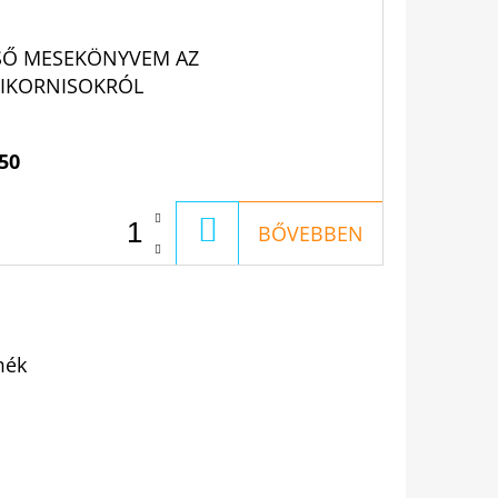
SŐ MESEKÖNYVEM AZ
IKORNISOKRÓL
50
KOSÁRBA
BŐVEBBEN
mék