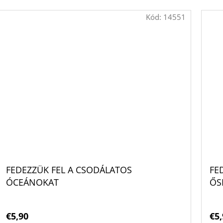
Kód:
14551
FEDEZZÜK FEL A CSODÁLATOS
FE
ÓCEÁNOKAT
ŐS
€5,90
€5,