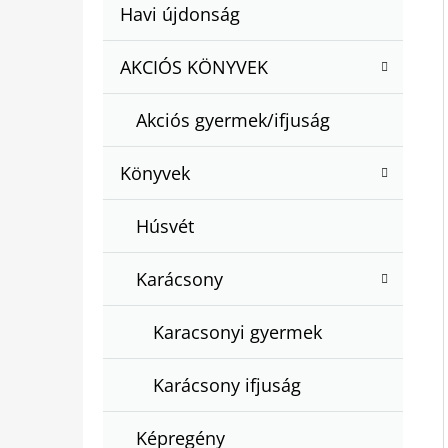
A
Kategóriák
Havi újdonság
A
N
átugrása
T
E
AKCIÓS KÖNYVEK
BARTOS ERIKA : BOGYÓ ÉS BABÓCA
E
BÖNGÉSZŐ
L
G
€12,50
Akciós gyermek/ifjuság
Ó
R
Könyvek
I
Á
Húsvét
K
Karácsony
Karacsonyi gyermek
Karácsony ifjuság
Képregény