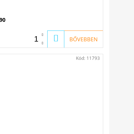
90
KOSÁRBA
BŐVEBBEN
Kód:
11793