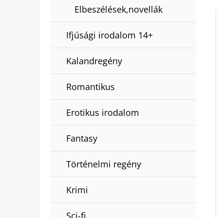
Elbeszélések,novellák
Ifjúsági irodalom 14+
Kalandregény
Romantikus
Erotikus irodalom
Fantasy
Történelmi regény
Krimi
Sci-fi