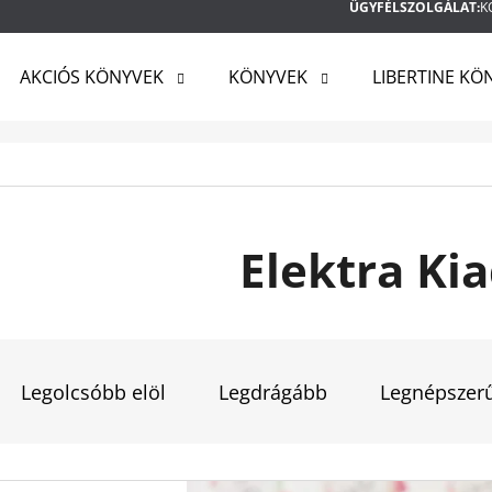
ÜGYFÉLSZOLGÁLAT:
K
AKCIÓS KÖNYVEK
KÖNYVEK
LIBERTINE KÖ
MIT KERES?
KERESÉS
Elektra Ki
AJÁNLJUK
T
E
Legolcsóbb elöl
Legdrágább
Legnépszer
R
M