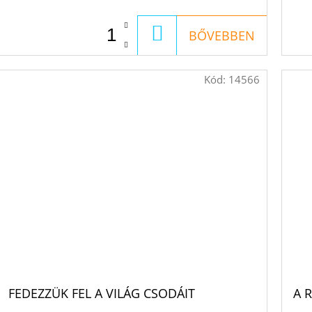
KOSÁRBA
BŐVEBBEN
Kód:
14566
FEDEZZÜK FEL A VILÁG CSODÁIT
A 