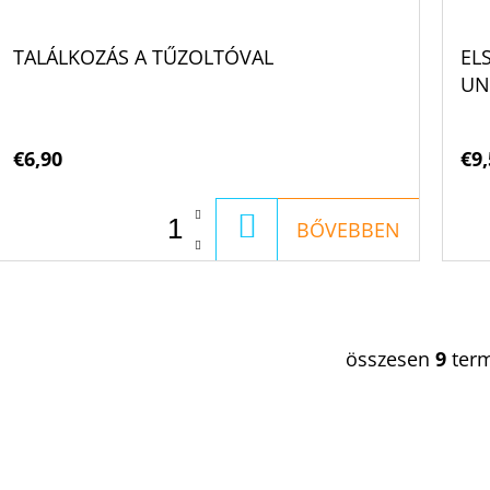
TALÁLKOZÁS A TŰZOLTÓVAL
EL
UN
€6,90
€9,
KOSÁRBA
BŐVEBBEN
összesen
9
ter
L
I
S
T
A