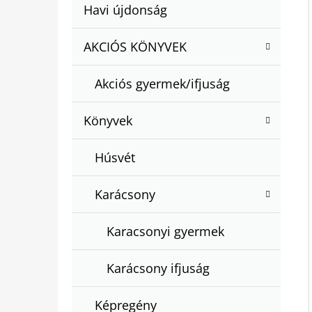
A
Kategóriák
Havi újdonság
A
N
átugrása
T
E
AKCIÓS KÖNYVEK
BARTOS ERIKA : BOGYÓ ÉS BABÓCA
E
BÖNGÉSZŐ
L
G
€12,50
Akciós gyermek/ifjuság
Ó
R
Könyvek
I
Á
Húsvét
K
Karácsony
Karacsonyi gyermek
Karácsony ifjuság
Képregény