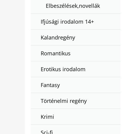
Elbeszélések,novellák
Ifjúsági irodalom 14+
Kalandregény
Romantikus
Erotikus irodalom
Fantasy
Történelmi regény
Krimi
Sci-fi