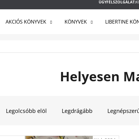
ÜGYFÉLSZOLGÁLAT:
K
AKCIÓS KÖNYVEK
KÖNYVEK
LIBERTINE KÖ
MIT KERES?
KERESÉS
Helyesen M
AJÁNLJUK
T
E
Legolcsóbb elöl
Legdrágább
Legnépszer
R
M