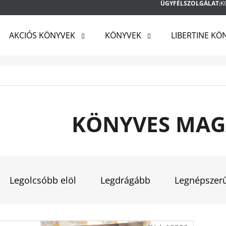
ÜGYFÉLSZOLGÁLAT:
K
AKCIÓS KÖNYVEK
KÖNYVEK
LIBERTINE KÖ
MIT KERES?
KERESÉS
KÖNYVES MAGA
AJÁNLJUK
T
E
Legolcsóbb elöl
Legdrágább
Legnépszer
R
M