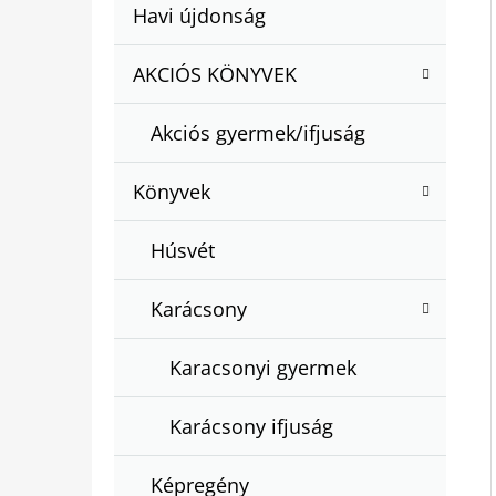
A
Kategóriák
Havi újdonság
A
N
átugrása
T
E
AKCIÓS KÖNYVEK
BARTOS ERIKA : BOGYÓ ÉS BABÓCA
E
BÖNGÉSZŐ
L
G
€12,50
Akciós gyermek/ifjuság
Ó
R
Könyvek
I
Á
Húsvét
K
Karácsony
Karacsonyi gyermek
Karácsony ifjuság
Képregény