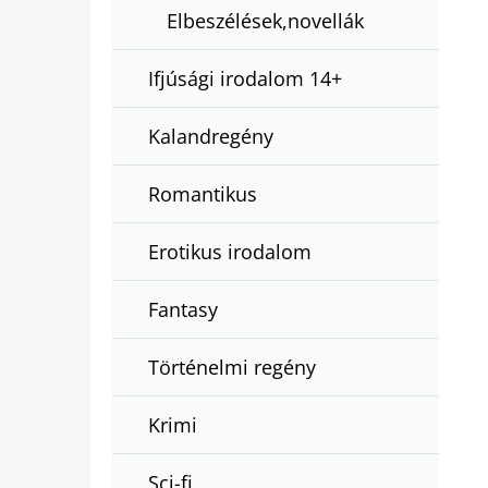
Elbeszélések,novellák
Ifjúsági irodalom 14+
Kalandregény
Romantikus
Erotikus irodalom
Fantasy
Történelmi regény
Krimi
Sci-fi