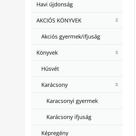
A
Kategóriák
Havi újdonság
A
N
átugrása
T
E
AKCIÓS KÖNYVEK
BARTOS ERIKA : BOGYÓ ÉS BABÓCA
E
BÖNGÉSZŐ
L
G
€12,50
Akciós gyermek/ifjuság
Ó
R
Könyvek
I
Á
Húsvét
K
Karácsony
Karacsonyi gyermek
Karácsony ifjuság
Képregény