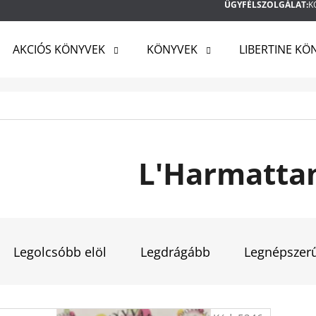
ÜGYFÉLSZOLGÁLAT:
K
AKCIÓS KÖNYVEK
KÖNYVEK
LIBERTINE KÖ
MIT KERES?
KERESÉS
L'Harmatta
AJÁNLJUK
T
E
Legolcsóbb elöl
Legdrágább
Legnépszer
R
M