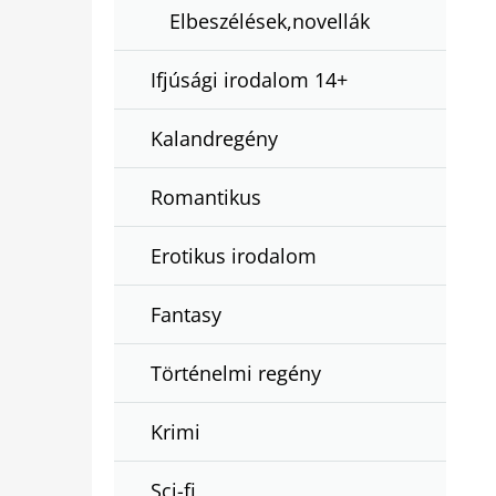
Elbeszélések,novellák
Ifjúsági irodalom 14+
Kalandregény
Romantikus
Erotikus irodalom
Fantasy
Történelmi regény
Krimi
Sci-fi