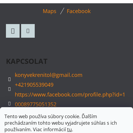
T
L
A
Maps
Facebook
Á
I
B
R
Á
L
N
Facebook
Instagram
É
Y
C
Í
KAPCSOLAT
T
Á
konyvekrenitol
@
gmail.com
S
+421905539049
E
https://www.facebook.com/profile.php?id=1
L
E
00089775051352
M
konyvvarazs
Tento web používa súbory cookie. Ďalším
E
prechádzaním tohto webu vyjadrujete súhlas s ich
I
používaním. Viac informácií
tu
.