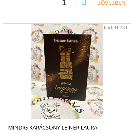
A
KING
KOSÁRBA
BŐVEBBEN
-
ÁRNYAK
KÖZÖTT
MELISSA
LANDERS
Kód:
10731
€13,50
Korábbi:
€17,90
MINDIG KARÁCSONY LEINER LAURA