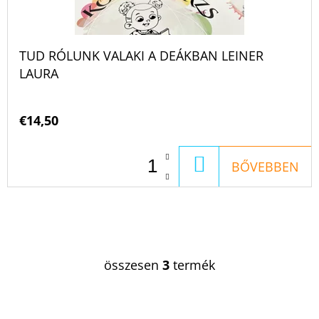
TUD RÓLUNK VALAKI A DEÁKBAN LEINER
LAURA
€14,50
KOSÁRBA
BŐVEBBEN
összesen
3
termék
L
I
S