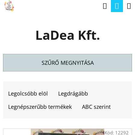
K
Keresé
Kos
Ugrás
O
a
Vissza
Vissza
S
fő
LaDea Kft.
Á
tartalomhoz
M
R
I
T
SZŰRŐ MEGNYITÁSA
K
E
T
R
E
Legolcsóbb elöl
Legdrágább
E
R
S
Legnépszerűbb termékek
ABC szerint
M
?
É
T
Kód:
12292