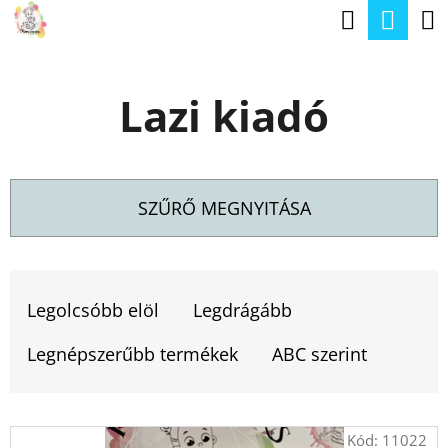
K
Keresé
Kos
Ugrás
O
a
Vissza
Vissza
S
fő
Lazi kiadó
Á
tartalomhoz
M
R
I
T
SZŰRŐ MEGNYITÁSA
K
E
T
R
E
Legolcsóbb elöl
Legdrágább
E
R
S
Legnépszerűbb termékek
ABC szerint
M
?
É
T
Kód:
11022