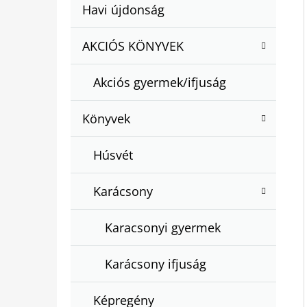
A
Kategóriák
Havi újdonság
A
N
átugrása
T
E
AKCIÓS KÖNYVEK
BARTOS ERIKA : BOGYÓ ÉS BABÓCA
E
BÖNGÉSZŐ
L
G
€12,50
Akciós gyermek/ifjuság
Ó
R
Könyvek
I
Á
Húsvét
K
Karácsony
Karacsonyi gyermek
Karácsony ifjuság
Képregény