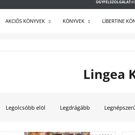
ÜGYFÉLSZOLGÁLAT:
K
AKCIÓS KÖNYVEK
KÖNYVEK
LIBERTINE KÖ
MIT KERES?
KERESÉS
Lingea K
AJÁNLJUK
T
E
Legolcsóbb elöl
Legdrágább
Legnépszer
R
M