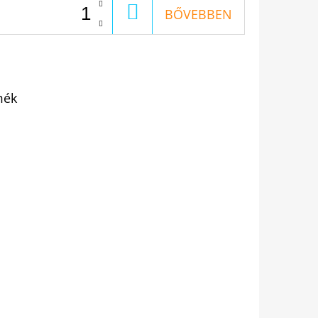
KOSÁRBA
BŐVEBBEN
mék