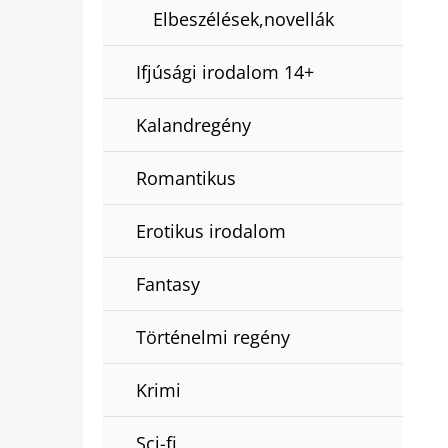
Elbeszélések,novellák
Ifjúsági irodalom 14+
Kalandregény
Romantikus
Erotikus irodalom
Fantasy
Történelmi regény
Krimi
Sci-fi